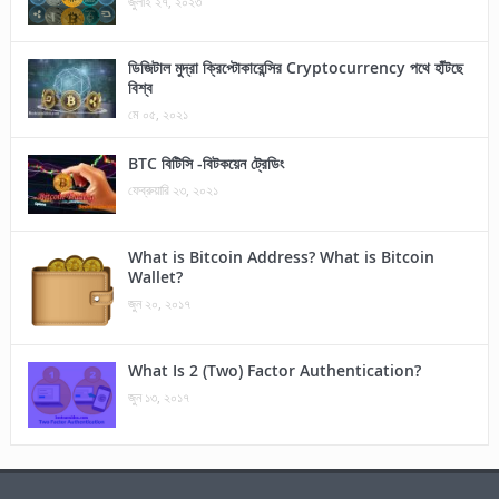
জুলাই ২৭, ২০২৩
ডিজিটাল মুদ্রা ক্রিপ্টোকারেন্সির Cryptocurrency পথে হাঁটছে
বিশ্ব
মে ০৫, ২০২১
BTC বিটিসি -বিটকয়েন ট্রেডিং
ফেব্রুয়ারি ২৩, ২০২১
What is Bitcoin Address? What is Bitcoin
Wallet?
জুন ২০, ২০১৭
What Is 2 (Two) Factor Authentication?
জুন ১৩, ২০১৭