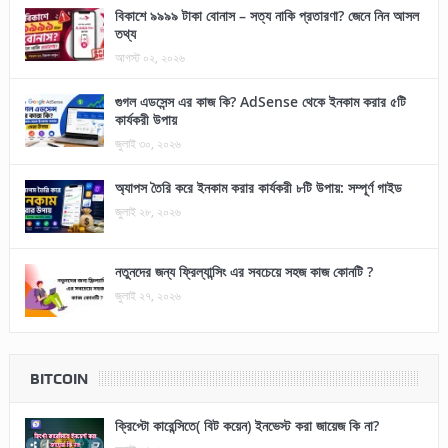
বিকাশে ৯৯৯৯ টাকা বোনাস – সত্য নাকি প্রতারণা? জেনে নিন আসল
তথ্য
আগস্ট ০২, ২০২৬
গুগল এডসেন্স এর কাজ কি? AdSense থেকে ইনকাম করার ৫টি
কার্যকরী উপায়
জুলাই ৩০, ২০২৬
অ্যাপস তৈরি করে ইনকাম করার কার্যকরী ৮টি উপায়: সম্পূর্ণ গাইড
জুলাই ২৮, ২০২৬
নতুনদের জন্য ফ্রিল্যান্সিং এর সবচেয়ে সহজ কাজ কোনটি ?
জুলাই ২৭, ২০২৬
BITCOIN
ক্রিপ্টো কারেন্সিতে( বিট কয়েন) ইনভেস্ট করা জায়েজ কি না?