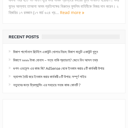
যুদ্ধে আল্লাহ তাআলা অসম প্রতিপক্ষের বিরুদ্ধে মুসলিম বাহিনীকে বিজয় দান করেন। ২
হিজরির ১৭ রমজান (১৭ মার্চ ৬২৪ খ্র...
Read more
RECENT POSTS
বিকাশ পার্সোনাল রিটেইল একাউন্ট খোলার নিয়ম: বিকাশ মার্চেন্ট একাউন্ট খুলুন
বিকাশে ৯৯৯৯ টাকা বোনাস – সত্য নাকি প্রতারণা? জেনে নিন আসল তথ্য
গুগল এডসেন্স এর কাজ কি? AdSense থেকে ইনকাম করার ৫টি কার্যকরী উপায়
অ্যাপস তৈরি করে ইনকাম করার কার্যকরী ৮টি উপায়: সম্পূর্ণ গাইড
নতুনদের জন্য ফ্রিল্যান্সিং এর সবচেয়ে সহজ কাজ কোনটি ?