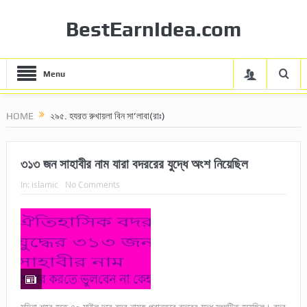
BestEarnIdea.com
Menu
HOME
২৯৫. হযরত রুখায়লা বিন সা’লাবা(রাঃ)
৩১৩ জন সাহাবীর নাম যারা বদররের যুদ্ধে অংশ নিয়েছিল
In:
islamic
No Comments
মদিনা শহর হতে ৭০ মাইল দূরে বদর নামক প্রান্তরে বদরের যুদ্ধ সংঘটিত হয়েছিল। বদর