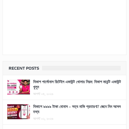
RECENT POSTS
বিকাশ পার্সোনাল রিটেইল একাউন্ট খোলার নিয়ম: বিকাশ মার্চেন্ট একাউন্ট
খুলুন
আগস্ট ০৪, ২০২৬
বিকাশে ৯৯৯৯ টাকা বোনাস – সত্য নাকি প্রতারণা? জেনে নিন আসল
তথ্য
আগস্ট ০২, ২০২৬