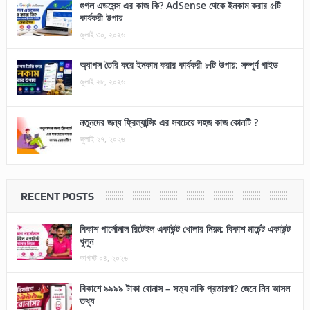
গুগল এডসেন্স এর কাজ কি? AdSense থেকে ইনকাম করার ৫টি
কার্যকরী উপায়
জুলাই ৩০, ২০২৬
অ্যাপস তৈরি করে ইনকাম করার কার্যকরী ৮টি উপায়: সম্পূর্ণ গাইড
জুলাই ২৮, ২০২৬
নতুনদের জন্য ফ্রিল্যান্সিং এর সবচেয়ে সহজ কাজ কোনটি ?
জুলাই ২৭, ২০২৬
RECENT POSTS
বিকাশ পার্সোনাল রিটেইল একাউন্ট খোলার নিয়ম: বিকাশ মার্চেন্ট একাউন্ট
খুলুন
আগস্ট ০৪, ২০২৬
বিকাশে ৯৯৯৯ টাকা বোনাস – সত্য নাকি প্রতারণা? জেনে নিন আসল
তথ্য