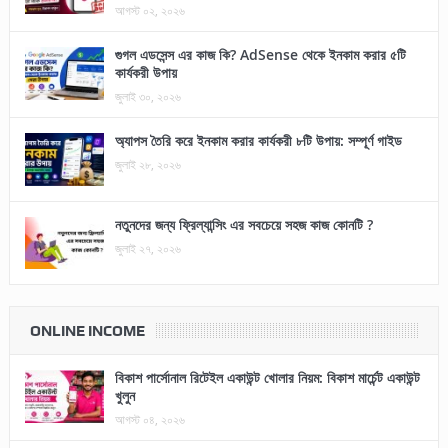
আগস্ট ০২, ২০২৬
গুগল এডসেন্স এর কাজ কি? AdSense থেকে ইনকাম করার ৫টি
কার্যকরী উপায়
জুলাই ৩০, ২০২৬
অ্যাপস তৈরি করে ইনকাম করার কার্যকরী ৮টি উপায়: সম্পূর্ণ গাইড
জুলাই ২৮, ২০২৬
নতুনদের জন্য ফ্রিল্যান্সিং এর সবচেয়ে সহজ কাজ কোনটি ?
জুলাই ২৭, ২০২৬
ONLINE INCOME
বিকাশ পার্সোনাল রিটেইল একাউন্ট খোলার নিয়ম: বিকাশ মার্চেন্ট একাউন্ট
খুলুন
আগস্ট ০৪, ২০২৬