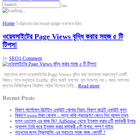
Home
5-tips-to-increase-page-views-blo
ওয়েবসাইটের Page Views বৃদ্ধি করার সহজ ৫ টি
টিপস!
In:
SEO
1 Comment
প্রত্যেক ব্লগ/ওয়েবসাইটের Page Views বৃদ্ধি করা অত্যন্ত গুরুত্বপূর্ণ একটি
বিষয়। তবে শুধুমাত্র Traffic বৃদ্ধি করাই ব্লগের মূল উদ্দেশ্য নয়। বরংচ আপনার
ব্লগের ভিজিটরদের নিয়মিত পাঠক হিসেবে তৈরি...
Read more
Recent Posts
বিকাশ পার্সোনাল রিটেইল একাউন্ট খোলার নিয়ম: বিকাশ মার্চেন্ট একাউন্ট খুলুন
বিকাশে ৯৯৯৯ টাকা বোনাস – সত্য নাকি প্রতারণা? জেনে নিন আসল তথ্য
গুগল এডসেন্স এর কাজ কি? AdSense থেকে ইনকাম করার ৫টি কার্যকরী উপায়
অ্যাপস তৈরি করে ইনকাম করার কার্যকরী ৮টি উপায়: সম্পূর্ণ গাইড
নতুনদের জন্য ফ্রিল্যান্সিং এর সবচেয়ে সহজ কাজ কোনটি ?