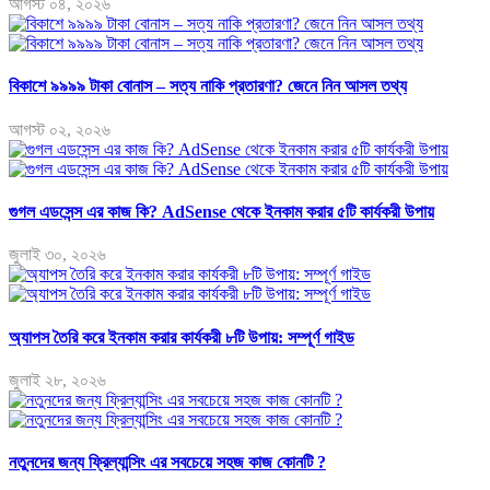
আগস্ট ০৪, ২০২৬
বিকাশে ৯৯৯৯ টাকা বোনাস – সত্য নাকি প্রতারণা? জেনে নিন আসল তথ্য
আগস্ট ০২, ২০২৬
গুগল এডসেন্স এর কাজ কি? AdSense থেকে ইনকাম করার ৫টি কার্যকরী উপায়
জুলাই ৩০, ২০২৬
অ্যাপস তৈরি করে ইনকাম করার কার্যকরী ৮টি উপায়: সম্পূর্ণ গাইড
জুলাই ২৮, ২০২৬
নতুনদের জন্য ফ্রিল্যান্সিং এর সবচেয়ে সহজ কাজ কোনটি ?