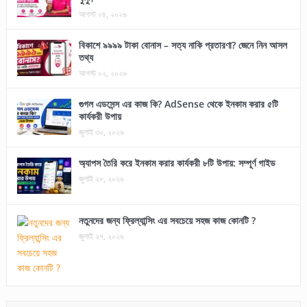
আগস্ট ০৪, ২০২৬
বিকাশে ৯৯৯৯ টাকা বোনাস – সত্য নাকি প্রতারণা? জেনে নিন আসল
তথ্য
আগস্ট ০২, ২০২৬
গুগল এডসেন্স এর কাজ কি? AdSense থেকে ইনকাম করার ৫টি
কার্যকরী উপায়
জুলাই ৩০, ২০২৬
অ্যাপস তৈরি করে ইনকাম করার কার্যকরী ৮টি উপায়: সম্পূর্ণ গাইড
জুলাই ২৮, ২০২৬
নতুনদের জন্য ফ্রিল্যান্সিং এর সবচেয়ে সহজ কাজ কোনটি ?
জুলাই ২৭, ২০২৬