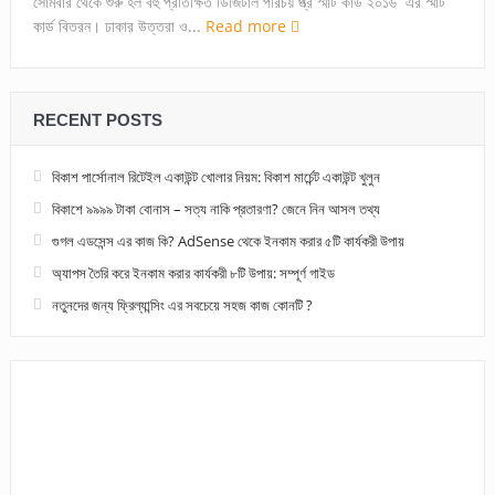
সোমবার থেকে শুরু হল বহু প্রতিক্ষিত ডিজিটাল পরিচয় প্ত্র স্মার্ট কার্ড ২০১৬ এর স্মার্ট
কার্ড বিতরন। ঢাকার উত্তরা ও...
Read more
RECENT POSTS
বিকাশ পার্সোনাল রিটেইল একাউন্ট খোলার নিয়ম: বিকাশ মার্চেন্ট একাউন্ট খুলুন
বিকাশে ৯৯৯৯ টাকা বোনাস – সত্য নাকি প্রতারণা? জেনে নিন আসল তথ্য
গুগল এডসেন্স এর কাজ কি? AdSense থেকে ইনকাম করার ৫টি কার্যকরী উপায়
অ্যাপস তৈরি করে ইনকাম করার কার্যকরী ৮টি উপায়: সম্পূর্ণ গাইড
নতুনদের জন্য ফ্রিল্যান্সিং এর সবচেয়ে সহজ কাজ কোনটি ?