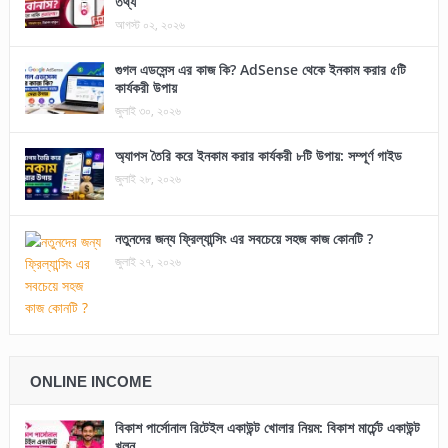
তথ্য
আগস্ট ০২, ২০২৬
গুগল এডসেন্স এর কাজ কি? AdSense থেকে ইনকাম করার ৫টি
কার্যকরী উপায়
জুলাই ৩০, ২০২৬
অ্যাপস তৈরি করে ইনকাম করার কার্যকরী ৮টি উপায়: সম্পূর্ণ গাইড
জুলাই ২৮, ২০২৬
নতুনদের জন্য ফ্রিল্যান্সিং এর সবচেয়ে সহজ কাজ কোনটি ?
জুলাই ২৭, ২০২৬
ONLINE INCOME
বিকাশ পার্সোনাল রিটেইল একাউন্ট খোলার নিয়ম: বিকাশ মার্চেন্ট একাউন্ট
খুলুন