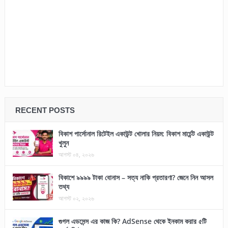
RECENT POSTS
বিকাশ পার্সোনাল রিটেইল একাউন্ট খোলার নিয়ম: বিকাশ মার্চেন্ট একাউন্ট
খুলুন
আগস্ট ০৪, ২০২৬
বিকাশে ৯৯৯৯ টাকা বোনাস – সত্য নাকি প্রতারণা? জেনে নিন আসল
তথ্য
আগস্ট ০২, ২০২৬
গুগল এডসেন্স এর কাজ কি? AdSense থেকে ইনকাম করার ৫টি