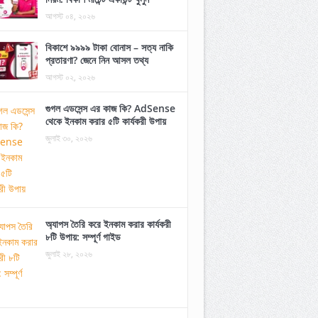
আগস্ট ০৪, ২০২৬
বিকাশে ৯৯৯৯ টাকা বোনাস – সত্য নাকি
প্রতারণা? জেনে নিন আসল তথ্য
আগস্ট ০২, ২০২৬
গুগল এডসেন্স এর কাজ কি? AdSense
থেকে ইনকাম করার ৫টি কার্যকরী উপায়
জুলাই ৩০, ২০২৬
অ্যাপস তৈরি করে ইনকাম করার কার্যকরী
৮টি উপায়: সম্পূর্ণ গাইড
জুলাই ২৮, ২০২৬