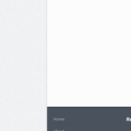
R
Home