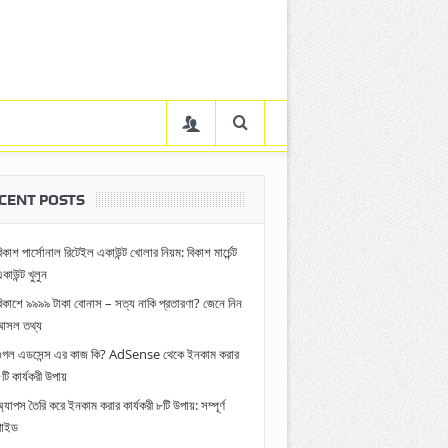
CENT POSTS
িকাশ পার্সোনাল রিটেইল একাউন্ট খোলার নিয়ম: বিকাশ মার্চেন্ট
কাউন্ট খুলুন
িকাশে ৯৯৯৯ টাকা বোনাস – সত্য নাকি প্রতারণা? জেনে নিন
আসল তথ্য
গুগল এডসেন্স এর কাজ কি? AdSense থেকে ইনকাম করার
টি কার্যকরী উপায়
্যাপস তৈরি করে ইনকাম করার কার্যকরী ৮টি উপায়: সম্পূর্ণ
গাইড