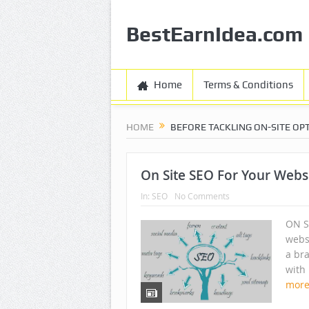
BestEarnIdea.com
Home
Terms & Conditions
HOME
BEFORE TACKLING ON-SITE OP
On Site SEO For Your Webs
In:
SEO
No Comments
ON S
webs
a br
with 
mor