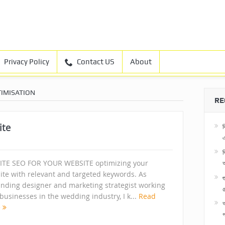
Privacy Policy
Contact US
About
TIMISATION
RE
ite
ব
এ
ব
ITE SEO FOR YOUR WEBSITE optimizing your
ite with relevant and targeted keywords. As
anding designer and marketing strategist working
৫
businesses in the wedding industry, I k...
Read
অ
e