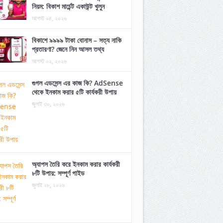
নিয়ম: বিকাশ মার্চেন্ট একাউন্ট খুলুন
আগস্ট ০৪, ২০২৬
বিকাশে ৯৯৯৯ টাকা বোনাস – সত্য নাকি
প্রতারণা? জেনে নিন আসল তথ্য
আগস্ট ০২, ২০২৬
গুগল এডসেন্স এর কাজ কি? AdSense
থেকে ইনকাম করার ৫টি কার্যকরী উপায়
জুলাই ৩০, ২০২৬
অ্যাপস তৈরি করে ইনকাম করার কার্যকরী
৮টি উপায়: সম্পূর্ণ গাইড
জুলাই ২৮, ২০২৬