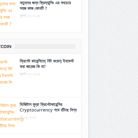
নতুনদের জন্য ফ্রিল্যান্সিং এর সবচেয়ে
সহজ কাজ কোনটি ?
জুলাই ২৭, ২০২৬
TCOIN
ক্রিপ্টো কারেন্সিতে( বিট কয়েন) ইনভেস্ট
করা জায়েজ কি না?
জুলাই ২৭, ২০২৩
ডিজিটাল মুদ্রা ক্রিপ্টোকারেন্সির
Cryptocurrency পথে হাঁটছে বিশ্ব
মে ০৫, ২০২১