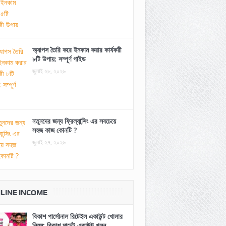
অ্যাপস তৈরি করে ইনকাম করার কার্যকরী
৮টি উপায়: সম্পূর্ণ গাইড
জুলাই ২৮, ২০২৬
নতুনদের জন্য ফ্রিল্যান্সিং এর সবচেয়ে
সহজ কাজ কোনটি ?
জুলাই ২৭, ২০২৬
LINE INCOME
বিকাশ পার্সোনাল রিটেইল একাউন্ট খোলার
নিয়ম: বিকাশ মার্চেন্ট একাউন্ট খুলুন