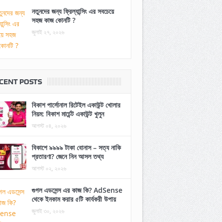
নতুনদের জন্য ফ্রিল্যান্সিং এর সবচেয়ে
সহজ কাজ কোনটি ?
জুলাই ২৭, ২০২৬
CENT POSTS
বিকাশ পার্সোনাল রিটেইল একাউন্ট খোলার
নিয়ম: বিকাশ মার্চেন্ট একাউন্ট খুলুন
আগস্ট ০৪, ২০২৬
বিকাশে ৯৯৯৯ টাকা বোনাস – সত্য নাকি
প্রতারণা? জেনে নিন আসল তথ্য
আগস্ট ০২, ২০২৬
গুগল এডসেন্স এর কাজ কি? AdSense
থেকে ইনকাম করার ৫টি কার্যকরী উপায়
জুলাই ৩০, ২০২৬