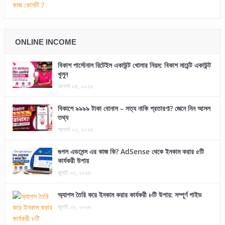
ONLINE INCOME
বিকাশ পার্সোনাল রিটেইল একাউন্ট খোলার নিয়ম: বিকাশ মার্চেন্ট একাউন্ট
খুলুন
আগস্ট ০৪, ২০২৬
বিকাশে ৯৯৯৯ টাকা বোনাস – সত্য নাকি প্রতারণা? জেনে নিন আসল
তথ্য
আগস্ট ০২, ২০২৬
গুগল এডসেন্স এর কাজ কি? AdSense থেকে ইনকাম করার ৫টি
কার্যকরী উপায়
জুলাই ৩০, ২০২৬
অ্যাপস তৈরি করে ইনকাম করার কার্যকরী ৮টি উপায়: সম্পূর্ণ গাইড
জুলাই ২৮, ২০২৬