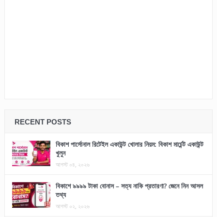
RECENT POSTS
বিকাশ পার্সোনাল রিটেইল একাউন্ট খোলার নিয়ম: বিকাশ মার্চেন্ট একাউন্ট
খুলুন
আগস্ট ০৪, ২০২৬
বিকাশে ৯৯৯৯ টাকা বোনাস – সত্য নাকি প্রতারণা? জেনে নিন আসল
তথ্য
আগস্ট ০২, ২০২৬