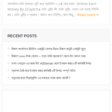
অনলাইনে ডাটা ক্যাপচা এন্টি করে প্রতিদিন ২-৩$ আয় করুন Online Earn
Money By 2Captcha ডাটা এন্ট্রি কী: ডাটা এন্ট্রি বলতে এক কথায় টাইপিং
জব। ডাটা এন্ট্রি ৩ প্রকার : অডিও শুনে টাইপিং, কোন কিছু...
Read more
RECENT POSTS
বিকাশ পার্সোনাল রিটেইল একাউন্ট খোলার নিয়ম: বিকাশ মার্চেন্ট একাউন্ট খুলুন
বিকাশে ৯৯৯৯ টাকা বোনাস – সত্য নাকি প্রতারণা? জেনে নিন আসল তথ্য
গুগল এডসেন্স এর কাজ কি? AdSense থেকে ইনকাম করার ৫টি কার্যকরী উপায়
অ্যাপস তৈরি করে ইনকাম করার কার্যকরী ৮টি উপায়: সম্পূর্ণ গাইড
নতুনদের জন্য ফ্রিল্যান্সিং এর সবচেয়ে সহজ কাজ কোনটি ?