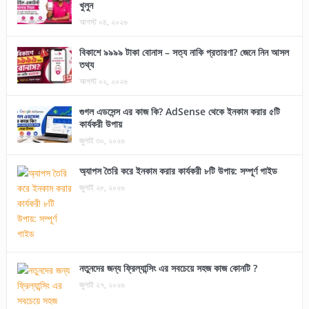
খুলুন
আগস্ট ০৪, ২০২৬
বিকাশে ৯৯৯৯ টাকা বোনাস – সত্য নাকি প্রতারণা? জেনে নিন আসল
তথ্য
আগস্ট ০২, ২০২৬
গুগল এডসেন্স এর কাজ কি? AdSense থেকে ইনকাম করার ৫টি
কার্যকরী উপায়
জুলাই ৩০, ২০২৬
অ্যাপস তৈরি করে ইনকাম করার কার্যকরী ৮টি উপায়: সম্পূর্ণ গাইড
জুলাই ২৮, ২০২৬
নতুনদের জন্য ফ্রিল্যান্সিং এর সবচেয়ে সহজ কাজ কোনটি ?
জুলাই ২৭, ২০২৬