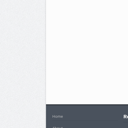
R
Home