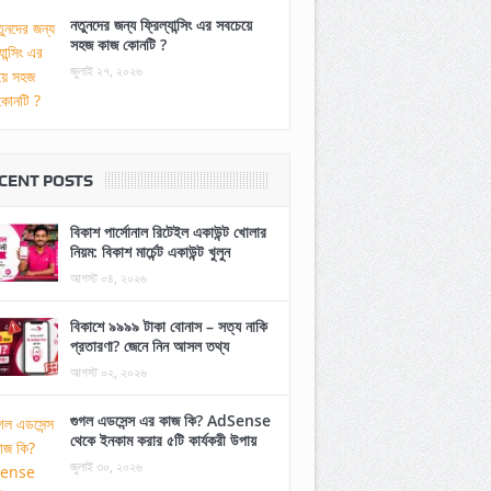
নতুনদের জন্য ফ্রিল্যান্সিং এর সবচেয়ে
সহজ কাজ কোনটি ?
জুলাই ২৭, ২০২৬
CENT POSTS
বিকাশ পার্সোনাল রিটেইল একাউন্ট খোলার
নিয়ম: বিকাশ মার্চেন্ট একাউন্ট খুলুন
আগস্ট ০৪, ২০২৬
বিকাশে ৯৯৯৯ টাকা বোনাস – সত্য নাকি
প্রতারণা? জেনে নিন আসল তথ্য
আগস্ট ০২, ২০২৬
গুগল এডসেন্স এর কাজ কি? AdSense
থেকে ইনকাম করার ৫টি কার্যকরী উপায়
জুলাই ৩০, ২০২৬