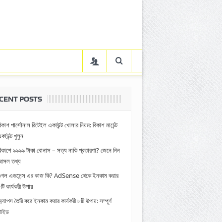
CENT POSTS
িকাশ পার্সোনাল রিটেইল একাউন্ট খোলার নিয়ম: বিকাশ মার্চেন্ট
কাউন্ট খুলুন
িকাশে ৯৯৯৯ টাকা বোনাস – সত্য নাকি প্রতারণা? জেনে নিন
আসল তথ্য
গুগল এডসেন্স এর কাজ কি? AdSense থেকে ইনকাম করার
টি কার্যকরী উপায়
্যাপস তৈরি করে ইনকাম করার কার্যকরী ৮টি উপায়: সম্পূর্ণ
গাইড