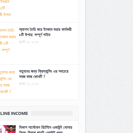
অ্যাপস তৈরি করে ইনকাম করার কার্যকরী
৮টি উপায়: সম্পূর্ণ গাইড
জুলাই ২৮, ২০২৬
নতুনদের জন্য ফ্রিল্যান্সিং এর সবচেয়ে
সহজ কাজ কোনটি ?
জুলাই ২৭, ২০২৬
LINE INCOME
বিকাশ পার্সোনাল রিটেইল একাউন্ট খোলার
নিয়ম: বিকাশ মার্চেন্ট একাউন্ট খুলুন