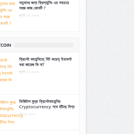
নতুনদের জন্য ফ্রিল্যান্সিং এর সবচেয়ে
সহজ কাজ কোনটি ?
জুলাই ২৭, ২০২৬
TCOIN
ক্রিপ্টো কারেন্সিতে( বিট কয়েন) ইনভেস্ট
করা জায়েজ কি না?
জুলাই ২৭, ২০২৩
ডিজিটাল মুদ্রা ক্রিপ্টোকারেন্সির
Cryptocurrency পথে হাঁটছে বিশ্ব
মে ০৫, ২০২১