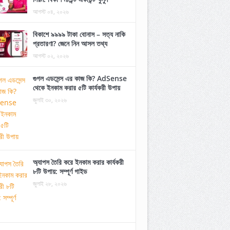
আগস্ট ০৪, ২০২৬
বিকাশে ৯৯৯৯ টাকা বোনাস – সত্য নাকি
প্রতারণা? জেনে নিন আসল তথ্য
আগস্ট ০২, ২০২৬
গুগল এডসেন্স এর কাজ কি? AdSense
থেকে ইনকাম করার ৫টি কার্যকরী উপায়
জুলাই ৩০, ২০২৬
অ্যাপস তৈরি করে ইনকাম করার কার্যকরী
৮টি উপায়: সম্পূর্ণ গাইড
জুলাই ২৮, ২০২৬