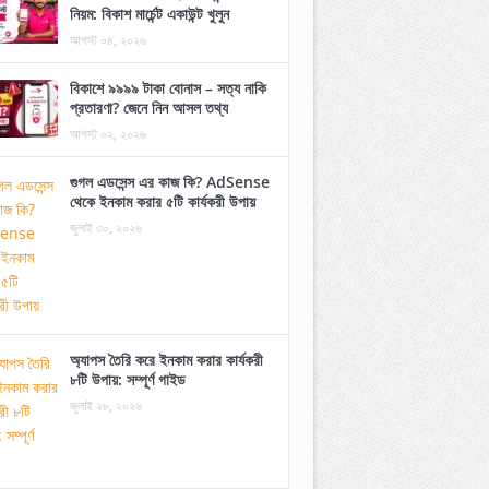
নিয়ম: বিকাশ মার্চেন্ট একাউন্ট খুলুন
আগস্ট ০৪, ২০২৬
বিকাশে ৯৯৯৯ টাকা বোনাস – সত্য নাকি
প্রতারণা? জেনে নিন আসল তথ্য
আগস্ট ০২, ২০২৬
গুগল এডসেন্স এর কাজ কি? AdSense
থেকে ইনকাম করার ৫টি কার্যকরী উপায়
জুলাই ৩০, ২০২৬
অ্যাপস তৈরি করে ইনকাম করার কার্যকরী
৮টি উপায়: সম্পূর্ণ গাইড
জুলাই ২৮, ২০২৬