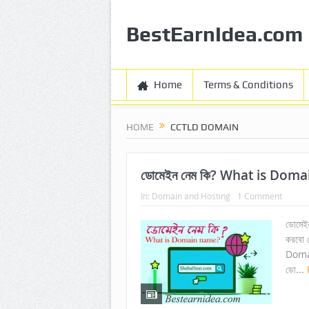
BestEarnIdea.com
Home
Terms & Conditions
HOME
CCTLD DOMAIN
ডোমেইন নেম কি? What is Dom
In:
Domain and Hosting
1 Comment
ডোমেই
করবো 
Domain
ডো...