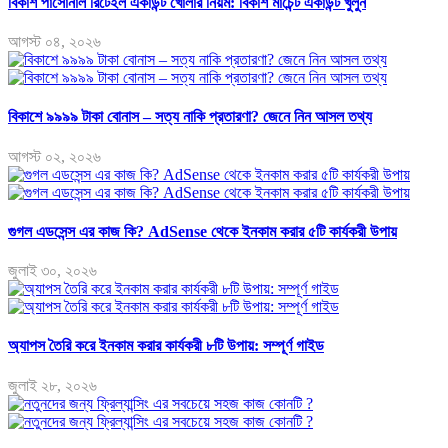
বিকাশ পার্সোনাল রিটেইল একাউন্ট খোলার নিয়ম: বিকাশ মার্চেন্ট একাউন্ট খুলুন
আগস্ট ০৪, ২০২৬
বিকাশে ৯৯৯৯ টাকা বোনাস – সত্য নাকি প্রতারণা? জেনে নিন আসল তথ্য
আগস্ট ০২, ২০২৬
গুগল এডসেন্স এর কাজ কি? AdSense থেকে ইনকাম করার ৫টি কার্যকরী উপায়
জুলাই ৩০, ২০২৬
অ্যাপস তৈরি করে ইনকাম করার কার্যকরী ৮টি উপায়: সম্পূর্ণ গাইড
জুলাই ২৮, ২০২৬