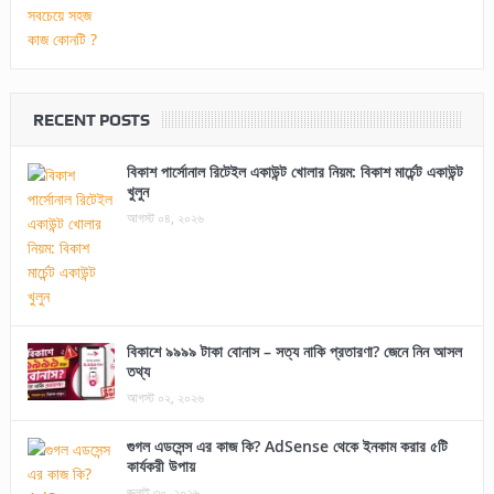
RECENT POSTS
বিকাশ পার্সোনাল রিটেইল একাউন্ট খোলার নিয়ম: বিকাশ মার্চেন্ট একাউন্ট
খুলুন
আগস্ট ০৪, ২০২৬
বিকাশে ৯৯৯৯ টাকা বোনাস – সত্য নাকি প্রতারণা? জেনে নিন আসল
তথ্য
আগস্ট ০২, ২০২৬
গুগল এডসেন্স এর কাজ কি? AdSense থেকে ইনকাম করার ৫টি
কার্যকরী উপায়
জুলাই ৩০, ২০২৬