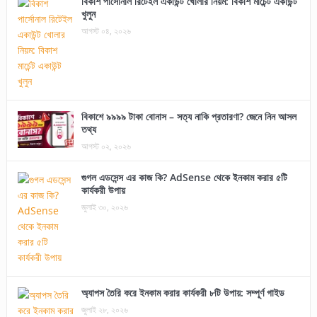
বিকাশ পার্সোনাল রিটেইল একাউন্ট খোলার নিয়ম: বিকাশ মার্চেন্ট একাউন্ট
খুলুন
আগস্ট ০৪, ২০২৬
বিকাশে ৯৯৯৯ টাকা বোনাস – সত্য নাকি প্রতারণা? জেনে নিন আসল
তথ্য
আগস্ট ০২, ২০২৬
গুগল এডসেন্স এর কাজ কি? AdSense থেকে ইনকাম করার ৫টি
কার্যকরী উপায়
জুলাই ৩০, ২০২৬
অ্যাপস তৈরি করে ইনকাম করার কার্যকরী ৮টি উপায়: সম্পূর্ণ গাইড
জুলাই ২৮, ২০২৬