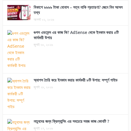
বিকাশে ৯৯৯৯ টাকা বোনাস – সত্য নাকি প্রতারণা? জেনে নিন আসল
তথ্য
আগস্ট ০২, ২০২৬
গুগল এডসেন্স এর কাজ কি? AdSense থেকে ইনকাম করার ৫টি
কার্যকরী উপায়
জুলাই ৩০, ২০২৬
অ্যাপস তৈরি করে ইনকাম করার কার্যকরী ৮টি উপায়: সম্পূর্ণ গাইড
জুলাই ২৮, ২০২৬
নতুনদের জন্য ফ্রিল্যান্সিং এর সবচেয়ে সহজ কাজ কোনটি ?
জুলাই ২৭, ২০২৬