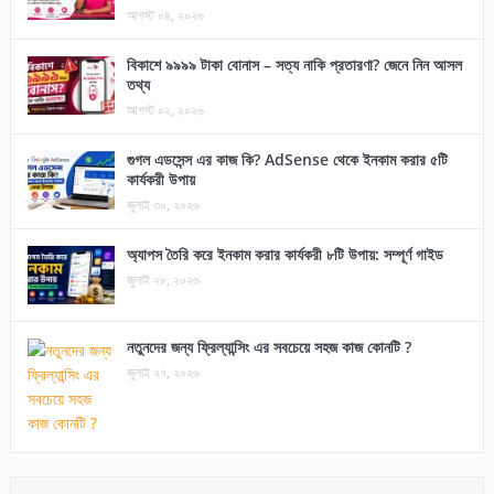
আগস্ট ০৪, ২০২৬
বিকাশে ৯৯৯৯ টাকা বোনাস – সত্য নাকি প্রতারণা? জেনে নিন আসল
তথ্য
আগস্ট ০২, ২০২৬
গুগল এডসেন্স এর কাজ কি? AdSense থেকে ইনকাম করার ৫টি
কার্যকরী উপায়
জুলাই ৩০, ২০২৬
অ্যাপস তৈরি করে ইনকাম করার কার্যকরী ৮টি উপায়: সম্পূর্ণ গাইড
জুলাই ২৮, ২০২৬
নতুনদের জন্য ফ্রিল্যান্সিং এর সবচেয়ে সহজ কাজ কোনটি ?
জুলাই ২৭, ২০২৬