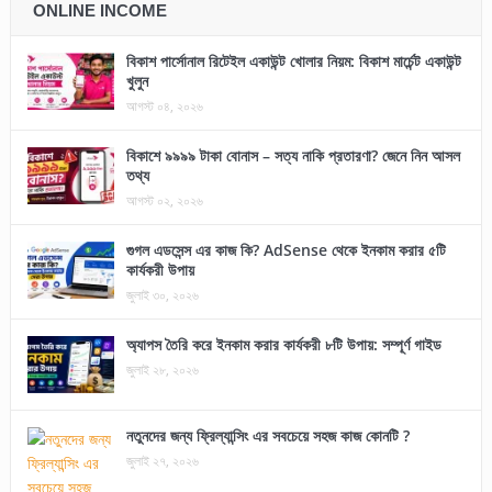
ONLINE INCOME
বিকাশ পার্সোনাল রিটেইল একাউন্ট খোলার নিয়ম: বিকাশ মার্চেন্ট একাউন্ট
খুলুন
আগস্ট ০৪, ২০২৬
বিকাশে ৯৯৯৯ টাকা বোনাস – সত্য নাকি প্রতারণা? জেনে নিন আসল
তথ্য
আগস্ট ০২, ২০২৬
গুগল এডসেন্স এর কাজ কি? AdSense থেকে ইনকাম করার ৫টি
কার্যকরী উপায়
জুলাই ৩০, ২০২৬
অ্যাপস তৈরি করে ইনকাম করার কার্যকরী ৮টি উপায়: সম্পূর্ণ গাইড
জুলাই ২৮, ২০২৬
নতুনদের জন্য ফ্রিল্যান্সিং এর সবচেয়ে সহজ কাজ কোনটি ?
জুলাই ২৭, ২০২৬