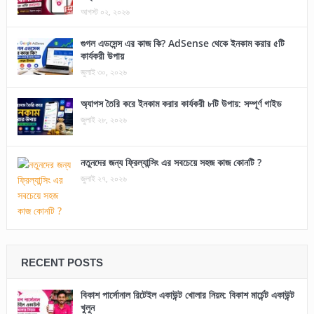
আগস্ট ০২, ২০২৬
গুগল এডসেন্স এর কাজ কি? AdSense থেকে ইনকাম করার ৫টি
কার্যকরী উপায়
জুলাই ৩০, ২০২৬
অ্যাপস তৈরি করে ইনকাম করার কার্যকরী ৮টি উপায়: সম্পূর্ণ গাইড
জুলাই ২৮, ২০২৬
নতুনদের জন্য ফ্রিল্যান্সিং এর সবচেয়ে সহজ কাজ কোনটি ?
জুলাই ২৭, ২০২৬
RECENT POSTS
বিকাশ পার্সোনাল রিটেইল একাউন্ট খোলার নিয়ম: বিকাশ মার্চেন্ট একাউন্ট
খুলুন