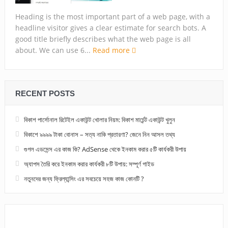
Heading is the most important part of a web page, with a
headline visitor gives a clear estimate for search bots. A
good title briefly describes what the web page is all
about. We can use 6...
Read more
RECENT POSTS
বিকাশ পার্সোনাল রিটেইল একাউন্ট খোলার নিয়ম: বিকাশ মার্চেন্ট একাউন্ট খুলুন
বিকাশে ৯৯৯৯ টাকা বোনাস – সত্য নাকি প্রতারণা? জেনে নিন আসল তথ্য
গুগল এডসেন্স এর কাজ কি? AdSense থেকে ইনকাম করার ৫টি কার্যকরী উপায়
অ্যাপস তৈরি করে ইনকাম করার কার্যকরী ৮টি উপায়: সম্পূর্ণ গাইড
নতুনদের জন্য ফ্রিল্যান্সিং এর সবচেয়ে সহজ কাজ কোনটি ?