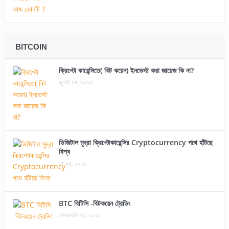
BITCOIN
ক্রিপ্টো কারেন্সিতে( বিট কয়েন) ইনভেস্ট করা জায়েজ কি না?
জুলাই ২৭, ২০২৩
ডিজিটাল মুদ্রা ক্রিপ্টোকারেন্সির Cryptocurrency পথে হাঁটছে
বিশ্ব
মে ০৫, ২০২১
BTC বিটিসি -বিটকয়েন ট্রেডিং
ফেব্রুয়ারি ২৩, ২০২১