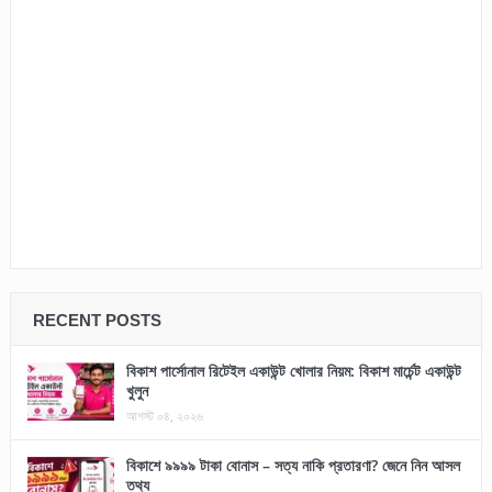
RECENT POSTS
বিকাশ পার্সোনাল রিটেইল একাউন্ট খোলার নিয়ম: বিকাশ মার্চেন্ট একাউন্ট
খুলুন
আগস্ট ০৪, ২০২৬
বিকাশে ৯৯৯৯ টাকা বোনাস – সত্য নাকি প্রতারণা? জেনে নিন আসল
তথ্য