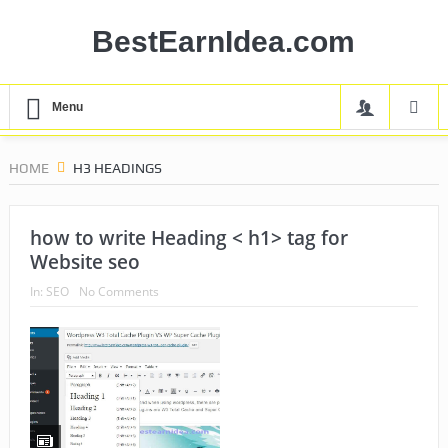
BestEarnIdea.com
Menu
HOME
H3 HEADINGS
how to write Heading < h1> tag for
Website seo
In:
SEO
No Comments