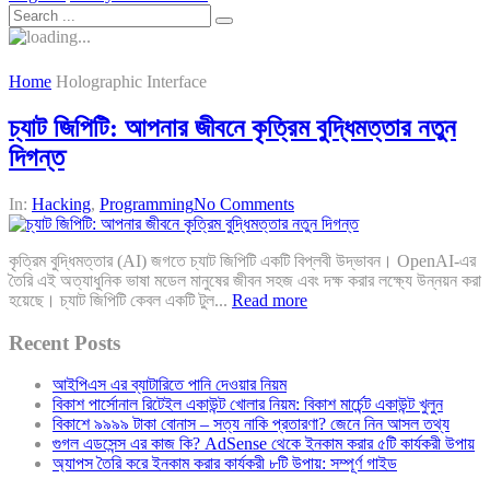
Home
Holographic Interface
চ্যাট জিপিটি: আপনার জীবনে কৃত্রিম বুদ্ধিমত্তার নতুন
দিগন্ত
In:
Hacking
,
Programming
No Comments
কৃত্রিম বুদ্ধিমত্তার (AI) জগতে চ্যাট জিপিটি একটি বিপ্লবী উদ্ভাবন। OpenAI-এর
তৈরি এই অত্যাধুনিক ভাষা মডেল মানুষের জীবন সহজ এবং দক্ষ করার লক্ষ্যে উন্নয়ন করা
হয়েছে। চ্যাট জিপিটি কেবল একটি টুল...
Read more
Recent Posts
আইপিএস এর ব্যাটারিতে পানি দেওয়ার নিয়ম
বিকাশ পার্সোনাল রিটেইল একাউন্ট খোলার নিয়ম: বিকাশ মার্চেন্ট একাউন্ট খুলুন
বিকাশে ৯৯৯৯ টাকা বোনাস – সত্য নাকি প্রতারণা? জেনে নিন আসল তথ্য
গুগল এডসেন্স এর কাজ কি? AdSense থেকে ইনকাম করার ৫টি কার্যকরী উপায়
অ্যাপস তৈরি করে ইনকাম করার কার্যকরী ৮টি উপায়: সম্পূর্ণ গাইড