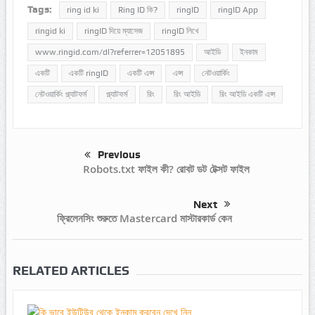
Tags:
ring id ki
Ring ID কি?
ringID
ringID App
ringid ki
ringID দিয়ে ম্যাসেজ
ringID লিখে
www.ringid.com/dl?referrer=12051895
আইডি
ইনকাম
একটি
একটি ringID
একটি এপ্স
এপ্স
নেটওয়ার্কিং
নেটওয়ার্কিং প্ল্যাটফর্ম
প্ল্যাটফর্ম
রিং
রিং আইডি
রিং আইডি একটি এপ্স
Previous
Robots.txt ফাইল কী? রোবট ডট টেক্সট ফাইল
Next
ফ্রিলেনসিং শুরুতে Mastercard মাস্টারকার্ড কেন
RELATED ARTICLES