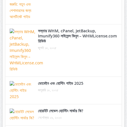
সস্তায় WHM, cPanel, JetBackup,
Imunify360 লাইসেন্স কিনুন – WHMLicense.com
রিভিউ
জুলাই ১৮, ২০২৫
ডোমেইন এবং হোস্টিং গাইড 2025
জানুয়ারি ১৮, ২০২৫
হোয়াইট লেভেল হোাস্টিং সার্ভার কি?
সেপ্টেম্বর ২৯, ২০২৩