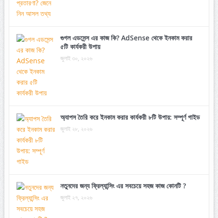
গুগল এডসেন্স এর কাজ কি? AdSense থেকে ইনকাম করার
৫টি কার্যকরী উপায়
জুলাই ৩০, ২০২৬
অ্যাপস তৈরি করে ইনকাম করার কার্যকরী ৮টি উপায়: সম্পূর্ণ গাইড
জুলাই ২৮, ২০২৬
নতুনদের জন্য ফ্রিল্যান্সিং এর সবচেয়ে সহজ কাজ কোনটি ?
জুলাই ২৭, ২০২৬