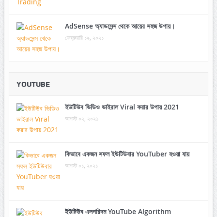
AdSense অ্যাডসেন্স থেকে আয়ের সহজ উপায়।
ফেব্রুয়ারি ১৯, ২০২১
YOUTUBE
ইউটিউব ভিডিও ভাইরাল Viral করার উপায় 2021
আগস্ট ০২, ২০২১
কিভাবে একজন সফল ইউটিউবার YouTuber হওয়া যায়
আগস্ট ০১, ২০২১
ইউটিউব এলগরিদম YouTube Algorithm