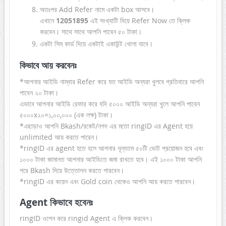
অতঃপর Add Refer নামে একটা box আসবে।
এখানে
12051895
এই সংখ্যাটি দিয়ে Refer Now তে ক্লিক
করবেন। সাথে সাথে আপনি পাবেন ৫০ টাকা।
একটা সিম কার্ড দিয়ে একটাই একাউন্ট খোলা যাবে।
কিভাবে আয় করবেনঃ
*আপনার আইডি নাম্বার Refer করে যত আইডি অন্যরা খুলবে প্রতিবারে আপনি
পাবেন ২০ টাকা।
এভাবে আপনার আইডি রেফার করে যদি ৫০০০ আইডি অন্যরা খুলে আপনি পাবেন
৫০০০x২০=১,০০,০০০ (এক লক্ষ) টাকা।
*এছাড়াও আপনি Bkash/রকেট/নগদ এর মতো ringID এর Agent হয়ে
unlimited আয় করতে পারেন।
*ringID এর agent হতে হলে আপনার নূন্যতম ৫০টি ভোট প্রয়োজন হবে এবং
১০০০ টাকা জামানত আপনার আইডিতে জমা রাখতে হবে। এই ১০০০ টাকা আপনি
পরে Bkash দিয়ে উত্তোলন করতে পারবেন।
*ringID এর কয়েন এবং Gold coin থেকেও আপনি আয় করতে পারবেন।
Agent
কিভাবে হবেনঃ
ringID ওপেন করে ringid Agent এ ক্লিক করবেন।