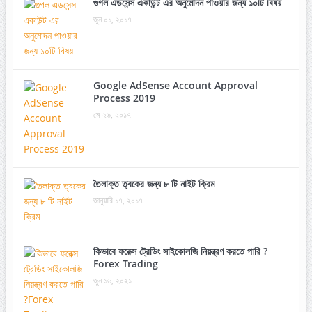
গুগল এডসেন্স একাউন্ট এর অনুমোদন পাওয়ার জন্য ১০টি বিষয়
জুন ০১, ২০১৭
Google AdSense Account Approval
Process 2019
মে ২৬, ২০১৭
তৈলাক্ত ত্বকের জন্য ৮ টি নাইট ক্রিম
জানুয়ারি ১৭, ২০১৭
কিভাবে ফরেক্স ট্রেডিং সাইকোলজি নিয়ন্ত্রণ করতে পারি ?
Forex Trading
জুন ১৬, ২০২১