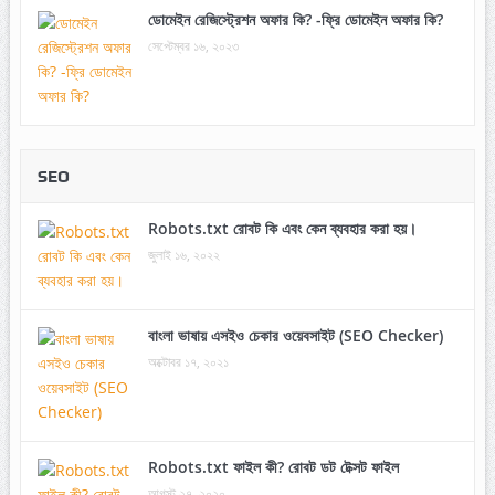
ডোমেইন রেজিস্ট্রেশন অফার কি? -ফ্রি ডোমেইন অফার কি?
সেপ্টেম্বর ১৬, ২০২৩
SEO
Robots.txt রোবট কি এবং কেন ব্যবহার করা হয়।
জুলাই ১৬, ২০২২
বাংলা ভাষায় এসইও চেকার ওয়েবসাইট (SEO Checker)
অক্টোবর ১৭, ২০২১
Robots.txt ফাইল কী? রোবট ডট টেক্সট ফাইল
আগস্ট ২৭, ২০২০