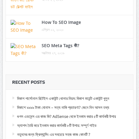
How To SEO Image
এপ্রিল ০২, ২০২০
SEO Meta Tags কী?
অক্টোবর ২৭, ২০১৯
RECENT POSTS
বিকাশ পার্সোনাল রিটেইল একাউন্ট খোলার নিয়ম: বিকাশ মার্চেন্ট একাউন্ট খুলুন
বিকাশে ৯৯৯৯ টাকা বোনাস – সত্য নাকি প্রতারণা? জেনে নিন আসল তথ্য
গুগল এডসেন্স এর কাজ কি? AdSense থেকে ইনকাম করার ৫টি কার্যকরী উপায়
অ্যাপস তৈরি করে ইনকাম করার কার্যকরী ৮টি উপায়: সম্পূর্ণ গাইড
নতুনদের জন্য ফ্রিল্যান্সিং এর সবচেয়ে সহজ কাজ কোনটি ?