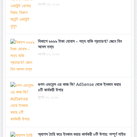
আগস্ট ০৪, ২০২৬
বিকাশে ৯৯৯৯ টাকা বোনাস – সত্য নাকি প্রতারণা? জেনে নিন
আসল তথ্য
আগস্ট ০২, ২০২৬
গুগল এডসেন্স এর কাজ কি? AdSense থেকে ইনকাম করার
৫টি কার্যকরী উপায়
জুলাই ৩০, ২০২৬
অ্যাপস তৈরি করে ইনকাম করার কার্যকরী ৮টি উপায়: সম্পূর্ণ গাইড