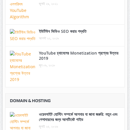
জুলাই ২৯, ২০২১
ইউটিউব ভিডিও SEO করার পদ্ধতি
আগস্ট ২২, ২০১৯
YouTube চ্যানেলের Monetization প্রশ্নের উত্তর
2019
জুন ০৯, ২০১৮
DOMAIN & HOSTING
ওয়েবসাইট হোস্টিং সম্পর্কে আপনার যা জানা জরুরি: নতুন এবং
পেশাদারদের জন্য আলটিমেট গাইড
জুলাই ২৫, ২০২৬