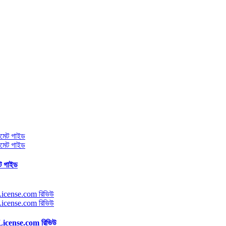
েট গাইড
License.com রিভিউ