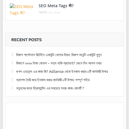
SEO Meta Tags কী?
অক্টোবর ২৭, ২০১৯
RECENT POSTS
বিকাশ পার্সোনাল রিটেইল একাউন্ট খোলার নিয়ম: বিকাশ মার্চেন্ট একাউন্ট খুলুন
বিকাশে ৯৯৯৯ টাকা বোনাস – সত্য নাকি প্রতারণা? জেনে নিন আসল তথ্য
গুগল এডসেন্স এর কাজ কি? AdSense থেকে ইনকাম করার ৫টি কার্যকরী উপায়
অ্যাপস তৈরি করে ইনকাম করার কার্যকরী ৮টি উপায়: সম্পূর্ণ গাইড
নতুনদের জন্য ফ্রিল্যান্সিং এর সবচেয়ে সহজ কাজ কোনটি ?