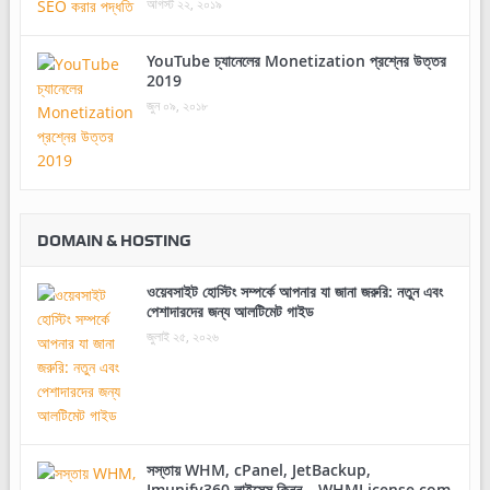
আগস্ট ২২, ২০১৯
YouTube চ্যানেলের Monetization প্রশ্নের উত্তর
2019
জুন ০৯, ২০১৮
DOMAIN & HOSTING
ওয়েবসাইট হোস্টিং সম্পর্কে আপনার যা জানা জরুরি: নতুন এবং
পেশাদারদের জন্য আলটিমেট গাইড
জুলাই ২৫, ২০২৬
সস্তায় WHM, cPanel, JetBackup,
Imunify360 লাইসেন্স কিনুন – WHMLicense.com