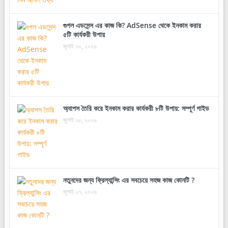
গুগল এডসেন্স এর কাজ কি? AdSense থেকে ইনকাম করার
৫টি কার্যকরী উপায়
জুলাই ৩০, ২০২৬
অ্যাপস তৈরি করে ইনকাম করার কার্যকরী ৮টি উপায়: সম্পূর্ণ গাইড
জুলাই ২৮, ২০২৬
নতুনদের জন্য ফ্রিল্যান্সিং এর সবচেয়ে সহজ কাজ কোনটি ?
জুলাই ২৭, ২০২৬