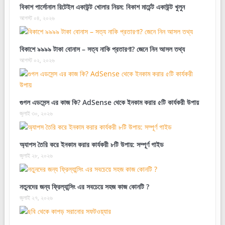
বিকাশ পার্সোনাল রিটেইল একাউন্ট খোলার নিয়ম: বিকাশ মার্চেন্ট একাউন্ট খুলুন
আগস্ট ০৪, ২০২৬
বিকাশে ৯৯৯৯ টাকা বোনাস – সত্য নাকি প্রতারণা? জেনে নিন আসল তথ্য
আগস্ট ০২, ২০২৬
গুগল এডসেন্স এর কাজ কি? AdSense থেকে ইনকাম করার ৫টি কার্যকরী উপায়
জুলাই ৩০, ২০২৬
অ্যাপস তৈরি করে ইনকাম করার কার্যকরী ৮টি উপায়: সম্পূর্ণ গাইড
জুলাই ২৮, ২০২৬
নতুনদের জন্য ফ্রিল্যান্সিং এর সবচেয়ে সহজ কাজ কোনটি ?
জুলাই ২৭, ২০২৬