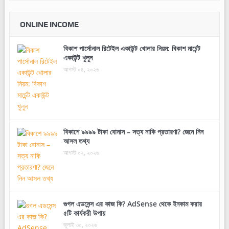
ONLINE INCOME
বিকাশ পার্সোনাল রিটেইল একাউন্ট খোলার নিয়ম: বিকাশ মার্চেন্ট
একাউন্ট খুলুন
আগস্ট ০৪, ২০২৬
বিকাশে ৯৯৯৯ টাকা বোনাস – সত্য নাকি প্রতারণা? জেনে নিন
আসল তথ্য
আগস্ট ০২, ২০২৬
গুগল এডসেন্স এর কাজ কি? AdSense থেকে ইনকাম করার
৫টি কার্যকরী উপায়
জুলাই ৩০, ২০২৬