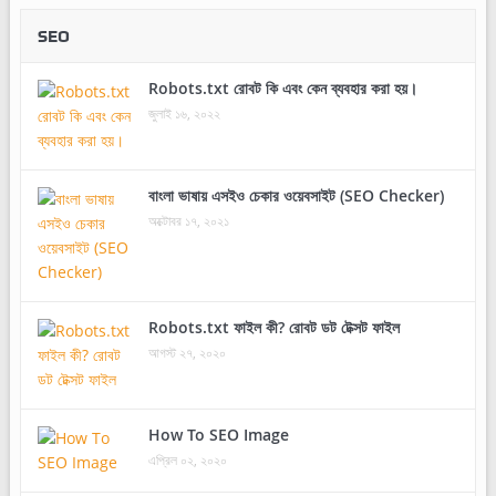
SEO
Robots.txt রোবট কি এবং কেন ব্যবহার করা হয়।
জুলাই ১৬, ২০২২
বাংলা ভাষায় এসইও চেকার ওয়েবসাইট (SEO Checker)
অক্টোবর ১৭, ২০২১
Robots.txt ফাইল কী? রোবট ডট টেক্সট ফাইল
আগস্ট ২৭, ২০২০
How To SEO Image
এপ্রিল ০২, ২০২০