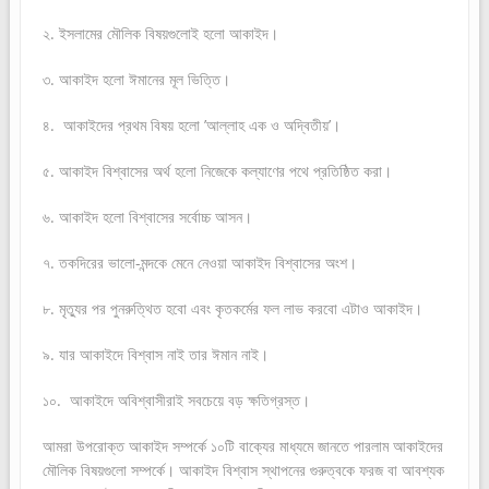
২. ইসলামের মৌলিক বিষয়গুলোই হলো আকাইদ।
৩. আকাইদ হলো ঈমানের মূল ভিত্তি।
৪. আকাইদের প্রথম বিষয় হলো ’আল্লাহ এক ও অদ্বিতীয়’।
৫. আকাইদ বিশ্বাসের অর্থ হলো নিজেকে কল্যাণের পথে প্রতিষ্ঠিত করা।
৬. আকাইদ হলো বিশ্বাসের সর্বোচ্চ আসন।
৭. তকদিরের ভালো-মন্দকে মেনে নেওয়া আকাইদ বিশ্বাসের অংশ।
৮. মৃত্যুর পর পুনরুত্থিত হবো এবং কৃতকর্মের ফল লাভ করবো এটাও আকাইদ।
৯. যার আকাইদে বিশ্বাস নাই তার ঈমান নাই।
১০. আকাইদে অবিশ্বাসীরাই সবচেয়ে বড় ক্ষতিগ্রস্ত।
আমরা উপরোক্ত আকাইদ সম্পর্কে ১০টি বাক্যের মাধ্যমে জানতে পারলাম আকাইদের
মৌলিক বিষয়গুলো সম্পর্কে। আকাইদ বিশ্বাস স্থাপনের গুরুত্বকে ফরজ বা আবশ্যক