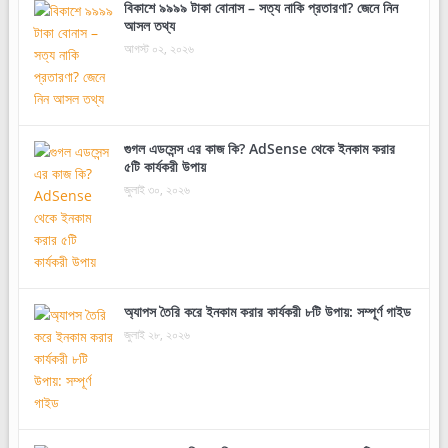
বিকাশে ৯৯৯৯ টাকা বোনাস – সত্য নাকি প্রতারণা? জেনে নিন
আসল তথ্য
আগস্ট ০২, ২০২৬
গুগল এডসেন্স এর কাজ কি? AdSense থেকে ইনকাম করার
৫টি কার্যকরী উপায়
জুলাই ৩০, ২০২৬
অ্যাপস তৈরি করে ইনকাম করার কার্যকরী ৮টি উপায়: সম্পূর্ণ গাইড
জুলাই ২৮, ২০২৬