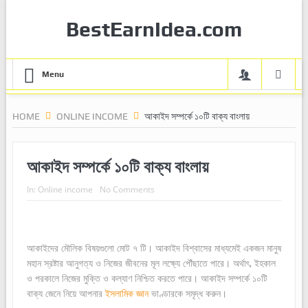
BestEarnIdea.com
Menu
HOME
ONLINE INCOME
আকাইদ সম্পর্কে ১০টি বাক্য বাংলায়
আকাইদ সম্পর্কে ১০টি বাক্য বাংলায়
In:
Online income
No Comments
আকাইদের মৌলিক বিষয়গুলো মোট ৭ টি। আকাইদ বিশ্বাসের মাধ্যমেই একজন মানুষ
মহান স্রষ্টার আনুগত্য ও নিজের জীবনের মূল লক্ষ্যে পৌঁছাতে পারে। অর্থাৎ, ইহকাল
ও পরকালে নিজের মুক্তি ও কল্যাণ নিশ্চিত করতে পারে। আকাইদ সম্পর্কে ১০টি
বাক্য জেনে নিয়ে আপনার
ইসলামিক জ্ঞান
ভাণ্ডারকে সমৃদ্ধ করুন।