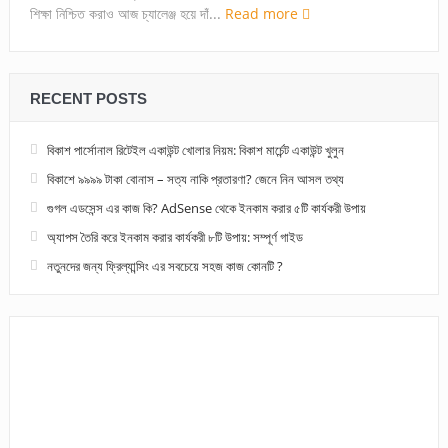
শিক্ষা নিশ্চিত করাও আজ চ্যালেঞ্জ হয়ে দাঁ...
Read more
RECENT POSTS
বিকাশ পার্সোনাল রিটেইল একাউন্ট খোলার নিয়ম: বিকাশ মার্চেন্ট একাউন্ট খুলুন
বিকাশে ৯৯৯৯ টাকা বোনাস – সত্য নাকি প্রতারণা? জেনে নিন আসল তথ্য
গুগল এডসেন্স এর কাজ কি? AdSense থেকে ইনকাম করার ৫টি কার্যকরী উপায়
অ্যাপস তৈরি করে ইনকাম করার কার্যকরী ৮টি উপায়: সম্পূর্ণ গাইড
নতুনদের জন্য ফ্রিল্যান্সিং এর সবচেয়ে সহজ কাজ কোনটি ?