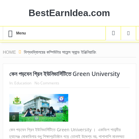
BestEarnIdea.com
Menu
HOME
বিশ্ববদ্যিালয়ের কম্পিউটার সায়েন্স অ্যান্ড ইঞ্জিনিয়ারিং
কেন পড়বেন গ্রিন ইউনিভার্সিটিতে Green University
In:
Education
No Comments
কেন পড়বেন গ্রিন ইউনিভার্সিটিতে Green University । একবিংশ শতাব্দীর
চ্যালেঞ্জ মোকাবিলায় শুধু শিক্ষাপ্রতিষ্ঠান গড়ে তোলাই উদ্দেশ্য নয়, পাশাপাশি মানসম্মত