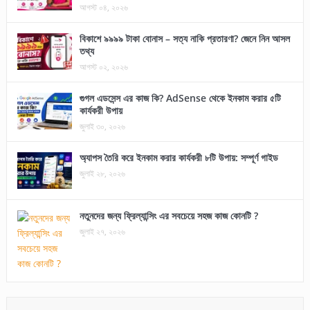
আগস্ট ০৪, ২০২৬
বিকাশে ৯৯৯৯ টাকা বোনাস – সত্য নাকি প্রতারণা? জেনে নিন আসল
তথ্য
আগস্ট ০২, ২০২৬
গুগল এডসেন্স এর কাজ কি? AdSense থেকে ইনকাম করার ৫টি
কার্যকরী উপায়
জুলাই ৩০, ২০২৬
অ্যাপস তৈরি করে ইনকাম করার কার্যকরী ৮টি উপায়: সম্পূর্ণ গাইড
জুলাই ২৮, ২০২৬
নতুনদের জন্য ফ্রিল্যান্সিং এর সবচেয়ে সহজ কাজ কোনটি ?
জুলাই ২৭, ২০২৬