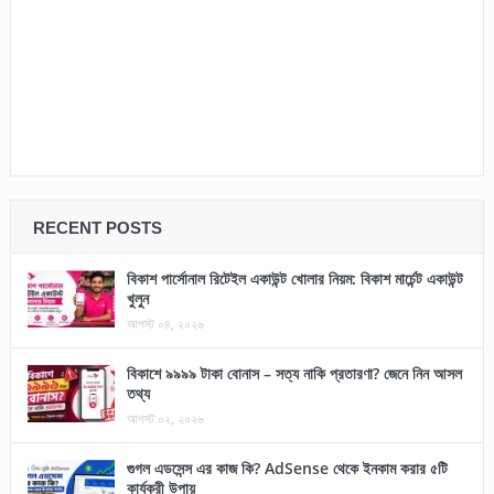
RECENT POSTS
বিকাশ পার্সোনাল রিটেইল একাউন্ট খোলার নিয়ম: বিকাশ মার্চেন্ট একাউন্ট
খুলুন
আগস্ট ০৪, ২০২৬
বিকাশে ৯৯৯৯ টাকা বোনাস – সত্য নাকি প্রতারণা? জেনে নিন আসল
তথ্য
আগস্ট ০২, ২০২৬
গুগল এডসেন্স এর কাজ কি? AdSense থেকে ইনকাম করার ৫টি
কার্যকরী উপায়