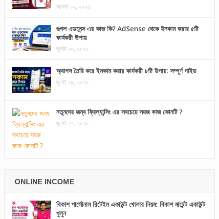
আগস্ট ০২, ২০২৬
গুগল এডসেন্স এর কাজ কি? AdSense থেকে ইনকাম করার ৫টি
কার্যকরী উপায়
জুলাই ৩০, ২০২৬
অ্যাপস তৈরি করে ইনকাম করার কার্যকরী ৮টি উপায়: সম্পূর্ণ গাইড
জুলাই ২৮, ২০২৬
নতুনদের জন্য ফ্রিল্যান্সিং এর সবচেয়ে সহজ কাজ কোনটি ?
জুলাই ২৭, ২০২৬
ONLINE INCOME
বিকাশ পার্সোনাল রিটেইল একাউন্ট খোলার নিয়ম: বিকাশ মার্চেন্ট একাউন্ট
খুলুন