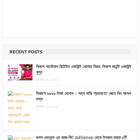
RECENT POSTS
বিকাশ পার্সোনাল রিটেইল একাউন্ট খোলার নিয়ম: বিকাশ মার্চেন্ট একাউন্ট
খুলুন
আগস্ট ০৪, ২০২৬
বিকাশে ৯৯৯৯ টাকা বোনাস – সত্য নাকি প্রতারণা? জেনে নিন আসল
তথ্য
আগস্ট ০২, ২০২৬
গুগল এডসেন্স এর কাজ কি? AdSense থেকে ইনকাম করার ৫টি