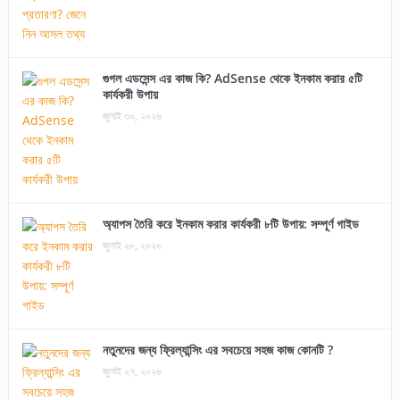
গুগল এডসেন্স এর কাজ কি? AdSense থেকে ইনকাম করার ৫টি
কার্যকরী উপায়
জুলাই ৩০, ২০২৬
অ্যাপস তৈরি করে ইনকাম করার কার্যকরী ৮টি উপায়: সম্পূর্ণ গাইড
জুলাই ২৮, ২০২৬
নতুনদের জন্য ফ্রিল্যান্সিং এর সবচেয়ে সহজ কাজ কোনটি ?
জুলাই ২৭, ২০২৬