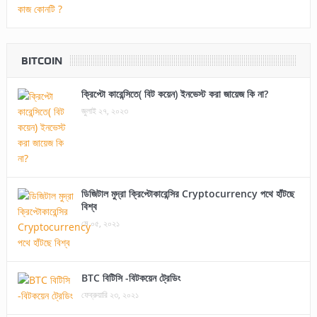
BITCOIN
ক্রিপ্টো কারেন্সিতে( বিট কয়েন) ইনভেস্ট করা জায়েজ কি না?
জুলাই ২৭, ২০২৩
ডিজিটাল মুদ্রা ক্রিপ্টোকারেন্সির Cryptocurrency পথে হাঁটছে
বিশ্ব
মে ০৫, ২০২১
BTC বিটিসি -বিটকয়েন ট্রেডিং
ফেব্রুয়ারি ২৩, ২০২১