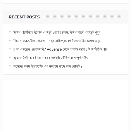
RECENT POSTS
বিকাশ পার্সোনাল রিটেইল একাউন্ট খোলার নিয়ম: বিকাশ মার্চেন্ট একাউন্ট খুলুন
বিকাশে ৯৯৯৯ টাকা বোনাস – সত্য নাকি প্রতারণা? জেনে নিন আসল তথ্য
গুগল এডসেন্স এর কাজ কি? AdSense থেকে ইনকাম করার ৫টি কার্যকরী উপায়
অ্যাপস তৈরি করে ইনকাম করার কার্যকরী ৮টি উপায়: সম্পূর্ণ গাইড
নতুনদের জন্য ফ্রিল্যান্সিং এর সবচেয়ে সহজ কাজ কোনটি ?