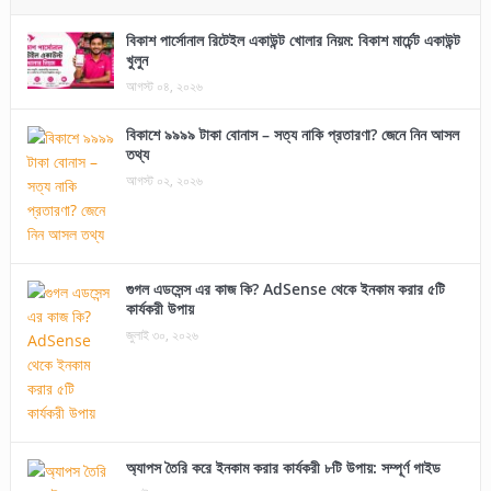
বিকাশ পার্সোনাল রিটেইল একাউন্ট খোলার নিয়ম: বিকাশ মার্চেন্ট একাউন্ট
খুলুন
আগস্ট ০৪, ২০২৬
বিকাশে ৯৯৯৯ টাকা বোনাস – সত্য নাকি প্রতারণা? জেনে নিন আসল
তথ্য
আগস্ট ০২, ২০২৬
গুগল এডসেন্স এর কাজ কি? AdSense থেকে ইনকাম করার ৫টি
কার্যকরী উপায়
জুলাই ৩০, ২০২৬
অ্যাপস তৈরি করে ইনকাম করার কার্যকরী ৮টি উপায়: সম্পূর্ণ গাইড