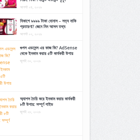
আগস্ট ০৪, ২০২৬
বিকাশে ৯৯৯৯ টাকা বোনাস – সত্য নাকি
প্রতারণা? জেনে নিন আসল তথ্য
আগস্ট ০২, ২০২৬
গুগল এডসেন্স এর কাজ কি? AdSense
থেকে ইনকাম করার ৫টি কার্যকরী উপায়
জুলাই ৩০, ২০২৬
অ্যাপস তৈরি করে ইনকাম করার কার্যকরী
৮টি উপায়: সম্পূর্ণ গাইড
জুলাই ২৮, ২০২৬