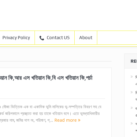
Privacy Policy
Contact US
About
RE
়ান কি,আর এস খতিয়ান কি,বি এস খতিয়ান কি,পর্চা
ব
এ
ব
নঃ মৌজা ভিত্তিক এক বা একাদিক ভূমি মালিকের ভূ-সম্পত্তির বিবরণ সহ যে
কর্ড জরিপকালে প্রস্ত্তত করা হয় তাকে খতিয়ান বলে। এতে ভূমধ্যাধিকারীর
৫
্রজার নাম, জমির দাগ নং, পরিমাণ, প্...
Read more
অ