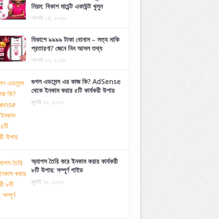
নিয়ম: বিকাশ মার্চেন্ট একাউন্ট খুলুন
আগস্ট ০৪, ২০২৬
বিকাশে ৯৯৯৯ টাকা বোনাস – সত্য নাকি
প্রতারণা? জেনে নিন আসল তথ্য
আগস্ট ০২, ২০২৬
গুগল এডসেন্স এর কাজ কি? AdSense
থেকে ইনকাম করার ৫টি কার্যকরী উপায়
জুলাই ৩০, ২০২৬
অ্যাপস তৈরি করে ইনকাম করার কার্যকরী
৮টি উপায়: সম্পূর্ণ গাইড
জুলাই ২৮, ২০২৬