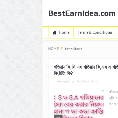
BestEarnIdea.com
Home
Terms & Conditions
HOME
সি এস খতিয়ান
খতিয়ান কি,সি এস খতিয়ান কি,এস এ খতিয
কি,চিটা কি?
In:
Accounting
No Comments
খতিয়া
ভূমি রে
নাম ও প