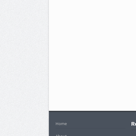
R
Home