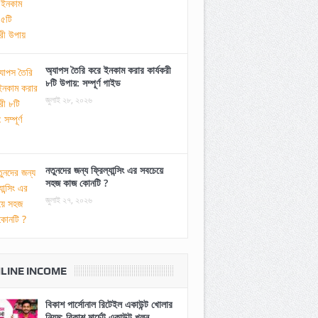
অ্যাপস তৈরি করে ইনকাম করার কার্যকরী
৮টি উপায়: সম্পূর্ণ গাইড
জুলাই ২৮, ২০২৬
নতুনদের জন্য ফ্রিল্যান্সিং এর সবচেয়ে
সহজ কাজ কোনটি ?
জুলাই ২৭, ২০২৬
LINE INCOME
বিকাশ পার্সোনাল রিটেইল একাউন্ট খোলার
নিয়ম: বিকাশ মার্চেন্ট একাউন্ট খুলুন