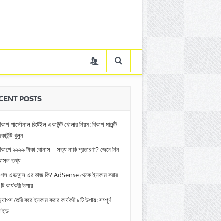
CENT POSTS
িকাশ পার্সোনাল রিটেইল একাউন্ট খোলার নিয়ম: বিকাশ মার্চেন্ট
কাউন্ট খুলুন
িকাশে ৯৯৯৯ টাকা বোনাস – সত্য নাকি প্রতারণা? জেনে নিন
আসল তথ্য
গুগল এডসেন্স এর কাজ কি? AdSense থেকে ইনকাম করার
টি কার্যকরী উপায়
্যাপস তৈরি করে ইনকাম করার কার্যকরী ৮টি উপায়: সম্পূর্ণ
গাইড