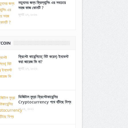
নতুনদের জন্য ফ্রিল্যান্সিং এর সবচেয়ে
সহজ কাজ কোনটি ?
জুলাই ২৭, ২০২৬
TCOIN
ক্রিপ্টো কারেন্সিতে( বিট কয়েন) ইনভেস্ট
করা জায়েজ কি না?
জুলাই ২৭, ২০২৩
ডিজিটাল মুদ্রা ক্রিপ্টোকারেন্সির
Cryptocurrency পথে হাঁটছে বিশ্ব
মে ০৫, ২০২১