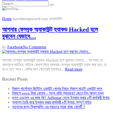
Home
haveibeenpwned.com ওয়েবসাইট
আপনার ফেসবুক অ্যাকাউন্ট হ্যাকড Hacked হলে
বুঝবেন যেভাবে…
In:
Facebook
No Comments
আপনার ফেসবুক অ্যাকাউন্ট হ্যাকড Hacked হলে বুঝবেন যেভাবে… সব সময় যে
আপনাকে জানিয়ে, মাইকে ঘোষণা দিয়ে আপনার ফেসবুক অ্যাকাউন্ট হ্যাক করা হবে, তা
না-ও হতে পারে। বেশির ভাগ ক্ষেত্রেই হ্যাকারে...
Read more
Recent Posts
বিকাশ পার্সোনাল রিটেইল একাউন্ট খোলার নিয়ম: বিকাশ মার্চেন্ট একাউন্ট খুলুন
বিকাশে ৯৯৯৯ টাকা বোনাস – সত্য নাকি প্রতারণা? জেনে নিন আসল তথ্য
গুগল এডসেন্স এর কাজ কি? AdSense থেকে ইনকাম করার ৫টি কার্যকরী উপায়
অ্যাপস তৈরি করে ইনকাম করার কার্যকরী ৮টি উপায়: সম্পূর্ণ গাইড
নতুনদের জন্য ফ্রিল্যান্সিং এর সবচেয়ে সহজ কাজ কোনটি ?