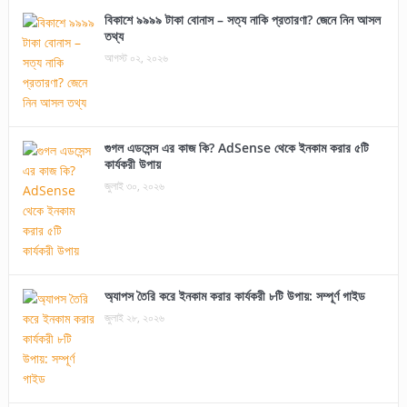
বিকাশে ৯৯৯৯ টাকা বোনাস – সত্য নাকি প্রতারণা? জেনে নিন আসল
তথ্য
আগস্ট ০২, ২০২৬
গুগল এডসেন্স এর কাজ কি? AdSense থেকে ইনকাম করার ৫টি
কার্যকরী উপায়
জুলাই ৩০, ২০২৬
অ্যাপস তৈরি করে ইনকাম করার কার্যকরী ৮টি উপায়: সম্পূর্ণ গাইড
জুলাই ২৮, ২০২৬