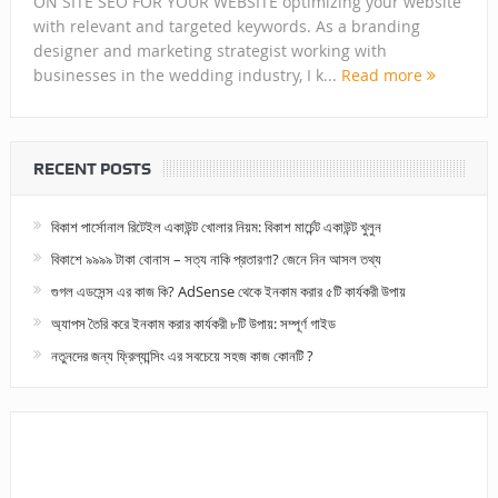
ON SITE SEO FOR YOUR WEBSITE optimizing your website
with relevant and targeted keywords. As a branding
designer and marketing strategist working with
businesses in the wedding industry, I k...
Read more
RECENT POSTS
বিকাশ পার্সোনাল রিটেইল একাউন্ট খোলার নিয়ম: বিকাশ মার্চেন্ট একাউন্ট খুলুন
বিকাশে ৯৯৯৯ টাকা বোনাস – সত্য নাকি প্রতারণা? জেনে নিন আসল তথ্য
গুগল এডসেন্স এর কাজ কি? AdSense থেকে ইনকাম করার ৫টি কার্যকরী উপায়
অ্যাপস তৈরি করে ইনকাম করার কার্যকরী ৮টি উপায়: সম্পূর্ণ গাইড
নতুনদের জন্য ফ্রিল্যান্সিং এর সবচেয়ে সহজ কাজ কোনটি ?