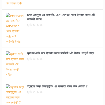
গুগল এডসেন্স এর কাজ কি? AdSense থেকে ইনকাম করার ৫টি
কার্যকরী উপায়
জুলাই ৩০, ২০২৬
অ্যাপস তৈরি করে ইনকাম করার কার্যকরী ৮টি উপায়: সম্পূর্ণ গাইড
জুলাই ২৮, ২০২৬
নতুনদের জন্য ফ্রিল্যান্সিং এর সবচেয়ে সহজ কাজ কোনটি ?
জুলাই ২৭, ২০২৬