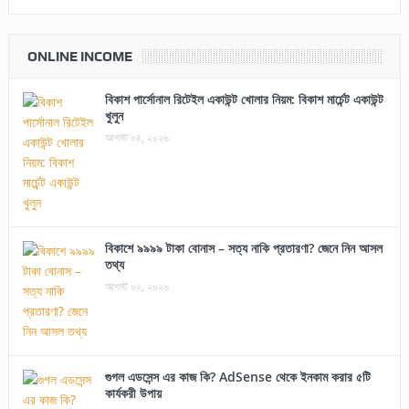
ONLINE INCOME
বিকাশ পার্সোনাল রিটেইল একাউন্ট খোলার নিয়ম: বিকাশ মার্চেন্ট একাউন্ট
খুলুন
আগস্ট ০৪, ২০২৬
বিকাশে ৯৯৯৯ টাকা বোনাস – সত্য নাকি প্রতারণা? জেনে নিন আসল
তথ্য
আগস্ট ০২, ২০২৬
গুগল এডসেন্স এর কাজ কি? AdSense থেকে ইনকাম করার ৫টি
কার্যকরী উপায়