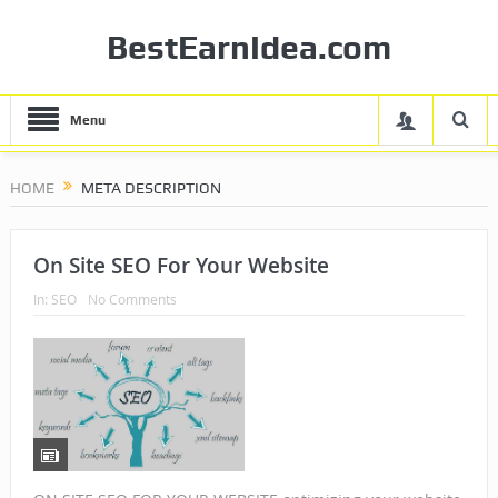
BestEarnIdea.com
Menu
HOME
META DESCRIPTION
On Site SEO For Your Website
In:
SEO
No Comments