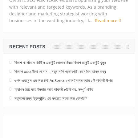
ON SITE SEO FOR YOUR WEBSITE optimizing your website
with relevant and targeted keywords. As a branding
designer and marketing strategist working with
businesses in the wedding industry, I k...
Read more
RECENT POSTS
বিকাশ পার্সোনাল রিটেইল একাউন্ট খোলার নিয়ম: বিকাশ মার্চেন্ট একাউন্ট খুলুন
বিকাশে ৯৯৯৯ টাকা বোনাস – সত্য নাকি প্রতারণা? জেনে নিন আসল তথ্য
গুগল এডসেন্স এর কাজ কি? AdSense থেকে ইনকাম করার ৫টি কার্যকরী উপায়
অ্যাপস তৈরি করে ইনকাম করার কার্যকরী ৮টি উপায়: সম্পূর্ণ গাইড
নতুনদের জন্য ফ্রিল্যান্সিং এর সবচেয়ে সহজ কাজ কোনটি ?