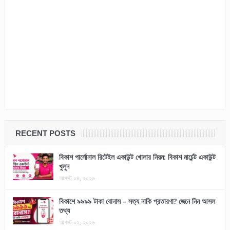
RECENT POSTS
বিকাশ পার্সোনাল রিটেইল একাউন্ট খোলার নিয়ম: বিকাশ মার্চেন্ট একাউন্ট
খুলুন
আগস্ট ০৪, ২০২৬
বিকাশে ৯৯৯৯ টাকা বোনাস – সত্য নাকি প্রতারণা? জেনে নিন আসল
তথ্য
আগস্ট ০২, ২০২৬