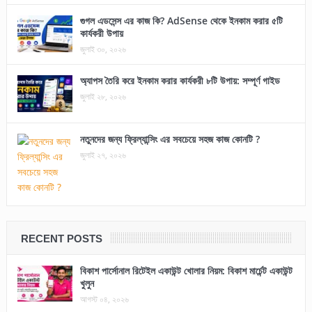
গুগল এডসেন্স এর কাজ কি? AdSense থেকে ইনকাম করার ৫টি
কার্যকরী উপায়
জুলাই ৩০, ২০২৬
অ্যাপস তৈরি করে ইনকাম করার কার্যকরী ৮টি উপায়: সম্পূর্ণ গাইড
জুলাই ২৮, ২০২৬
নতুনদের জন্য ফ্রিল্যান্সিং এর সবচেয়ে সহজ কাজ কোনটি ?
জুলাই ২৭, ২০২৬
RECENT POSTS
বিকাশ পার্সোনাল রিটেইল একাউন্ট খোলার নিয়ম: বিকাশ মার্চেন্ট একাউন্ট
খুলুন
আগস্ট ০৪, ২০২৬