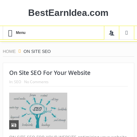
BestEarnIdea.com
Menu
HOME
ON SITE SEO
On Site SEO For Your Website
In:
SEO
No Comments