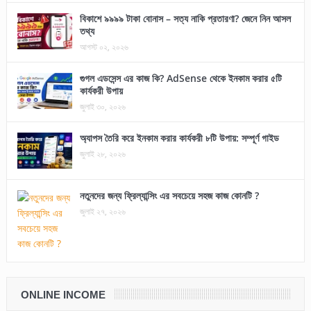
বিকাশে ৯৯৯৯ টাকা বোনাস – সত্য নাকি প্রতারণা? জেনে নিন আসল
তথ্য
আগস্ট ০২, ২০২৬
গুগল এডসেন্স এর কাজ কি? AdSense থেকে ইনকাম করার ৫টি
কার্যকরী উপায়
জুলাই ৩০, ২০২৬
অ্যাপস তৈরি করে ইনকাম করার কার্যকরী ৮টি উপায়: সম্পূর্ণ গাইড
জুলাই ২৮, ২০২৬
নতুনদের জন্য ফ্রিল্যান্সিং এর সবচেয়ে সহজ কাজ কোনটি ?
জুলাই ২৭, ২০২৬
ONLINE INCOME