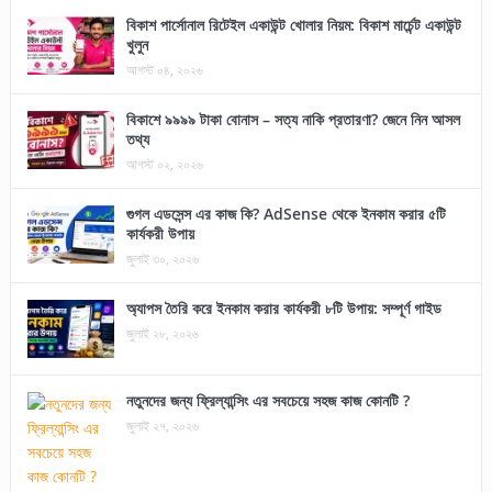
বিকাশ পার্সোনাল রিটেইল একাউন্ট খোলার নিয়ম: বিকাশ মার্চেন্ট একাউন্ট
খুলুন
আগস্ট ০৪, ২০২৬
বিকাশে ৯৯৯৯ টাকা বোনাস – সত্য নাকি প্রতারণা? জেনে নিন আসল
তথ্য
আগস্ট ০২, ২০২৬
গুগল এডসেন্স এর কাজ কি? AdSense থেকে ইনকাম করার ৫টি
কার্যকরী উপায়
জুলাই ৩০, ২০২৬
অ্যাপস তৈরি করে ইনকাম করার কার্যকরী ৮টি উপায়: সম্পূর্ণ গাইড
জুলাই ২৮, ২০২৬
নতুনদের জন্য ফ্রিল্যান্সিং এর সবচেয়ে সহজ কাজ কোনটি ?
জুলাই ২৭, ২০২৬