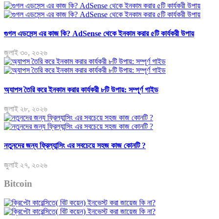
গুগল এডসেন্স এর কাজ কি? AdSense থেকে ইনকাম করার ৫টি কার্যকরী উপায়
জুলাই ৩০, ২০২৬
অ্যাপস তৈরি করে ইনকাম করার কার্যকরী ৮টি উপায়: সম্পূর্ণ গাইড
জুলাই ২৮, ২০২৬
নতুনদের জন্য ফ্রিল্যান্সিং এর সবচেয়ে সহজ কাজ কোনটি ?
জুলাই ২৭, ২০২৬
Bitcoin