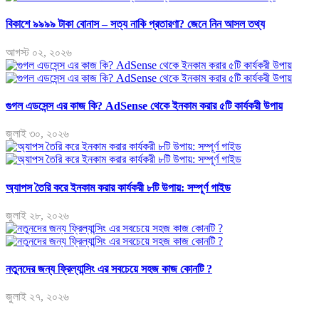
বিকাশে ৯৯৯৯ টাকা বোনাস – সত্য নাকি প্রতারণা? জেনে নিন আসল তথ্য
আগস্ট ০২, ২০২৬
গুগল এডসেন্স এর কাজ কি? AdSense থেকে ইনকাম করার ৫টি কার্যকরী উপায়
জুলাই ৩০, ২০২৬
অ্যাপস তৈরি করে ইনকাম করার কার্যকরী ৮টি উপায়: সম্পূর্ণ গাইড
জুলাই ২৮, ২০২৬
নতুনদের জন্য ফ্রিল্যান্সিং এর সবচেয়ে সহজ কাজ কোনটি ?
জুলাই ২৭, ২০২৬