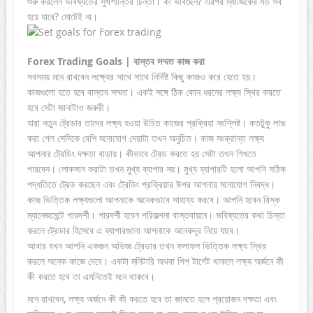
শুরু করলেন ভবিষ্যতের সুখশান্তির চিন্তা। কী ভাবছেন? এরপর ম্যাজিকের মত সব
হয়ে যাবে? মোটেই না।
Forex Trading Goals | বাস্তব সম্মত কাজ করা
সবসময় মনে রাখবেন লক্ষ্যের সাথে সাথে নির্দিষ্ট কিছু কাজও করে যেতে হয়।
কাজগুলো হতে হবে বাস্তব সম্মত। একই সঙ্গে ঠিক কোন ধরনের লক্ষ্য স্থির করতে
হবে সেটা জানাটাও জরুরী।
যারা নতুন ট্রেডার তাদের লক্ষ্য হওয়া উচিত কাজের প্রক্রিয়া সংশ্লিষ্ট। কতটুকু লাভ
করা গেল সেদিকে বেশি মনোযোগ দেয়াটা তখন অনুচিত। কাজ সংক্রান্ত লক্ষ্য
আপনার ট্রেডিং দক্ষতা বাড়ায়। কীভাবে ট্রেড করতে হয় সেটা তখন শিখতে
পারবেন। লোকসান করাটা তখন মুখ্য ব্যাপার নয়। মুখ্য ব্যাপারটি হলো আপনি সঠিক
পদ্ধতিতে ট্রেড করছেন এবং ট্রেডিং প্রক্রিয়ার উপর আপনার মনোযোগ নিবদ্ধ।
কাজ ভিত্তিক লক্ষ্যগুলো আপনাকে অনেকভাবে সাহায্য করবে। আপনি হবেন রিস্ক
ম্যানেজমেন্টে পারদর্শী। পারদর্শী হবেন পরিকল্পনা বাস্তবায়নে। ভবিষ্যতের কথা চিন্তা
করলে ট্রেডার হিসেবে এ ব্যাপারগুলো আপনাকে অনেকদূর নিয়ে যাবে।
আবার যখন আপনি একজন অভিজ্ঞ ট্রেডার তখন ফলাফল ভিত্তিক লক্ষ্য স্থির
করলে অনেক কাজে দেবে। একটা মনিটারি অথবা পিপ টার্গেট থাকলে লক্ষ্য অর্জনে কী
কী করতে হবে তা এমনিতেই মনে থাকবে।
মনে রাখবেন, লক্ষ্য অর্জনে কী কী করতে হবে তা জানতে হলে প্রয়োজন দক্ষতা এবং