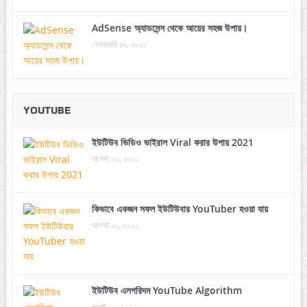
AdSense অ্যাডসেন্স থেকে আয়ের সহজ উপায়।
ফেব্রুয়ারি ১৯, ২০২১
YOUTUBE
ইউটিউব ভিডিও ভাইরাল Viral করার উপায় 2021
আগস্ট ০২, ২০২১
কিভাবে একজন সফল ইউটিউবার YouTuber হওয়া যায়
আগস্ট ০১, ২০২১
ইউটিউব এলগরিদম YouTube Algorithm
জুলাই ২৯, ২০২১