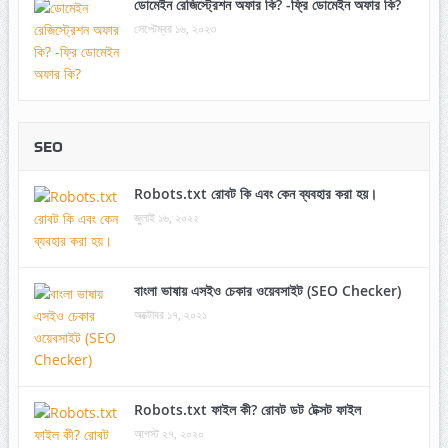
ডোমেইন রেজিস্ট্রেশন অফার কি? -ফ্রি ডোমেইন অফার কি?
সেপ্টেম্বর ১৬, ২০২৩
SEO
Robots.txt রোবট কি এবং কেন ব্যবহার করা হয়।
জুলাই ১৬, ২০২২
বাংলা ভাষায় এসইও চেকার ওয়েবসাইট (SEO Checker)
অক্টোবর ১৭, ২০২১
Robots.txt ফাইল কী? রোবট ডট টেক্সট ফাইল
আগস্ট ২৭, ২০২০