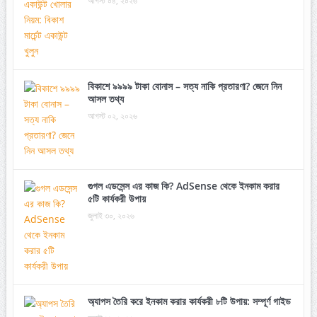
আগস্ট ০৪, ২০২৬
বিকাশে ৯৯৯৯ টাকা বোনাস – সত্য নাকি প্রতারণা? জেনে নিন
আসল তথ্য
আগস্ট ০২, ২০২৬
গুগল এডসেন্স এর কাজ কি? AdSense থেকে ইনকাম করার
৫টি কার্যকরী উপায়
জুলাই ৩০, ২০২৬
অ্যাপস তৈরি করে ইনকাম করার কার্যকরী ৮টি উপায়: সম্পূর্ণ গাইড