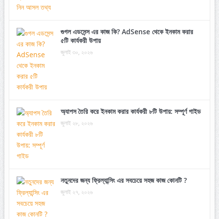
গুগল এডসেন্স এর কাজ কি? AdSense থেকে ইনকাম করার
৫টি কার্যকরী উপায়
জুলাই ৩০, ২০২৬
অ্যাপস তৈরি করে ইনকাম করার কার্যকরী ৮টি উপায়: সম্পূর্ণ গাইড
জুলাই ২৮, ২০২৬
নতুনদের জন্য ফ্রিল্যান্সিং এর সবচেয়ে সহজ কাজ কোনটি ?
জুলাই ২৭, ২০২৬