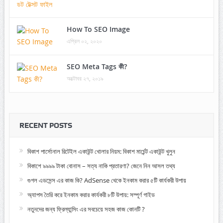
How To SEO Image
এপ্রিল ০২, ২০২০
SEO Meta Tags কী?
অক্টোবর ২৭, ২০১৯
RECENT POSTS
বিকাশ পার্সোনাল রিটেইল একাউন্ট খোলার নিয়ম: বিকাশ মার্চেন্ট একাউন্ট খুলুন
বিকাশে ৯৯৯৯ টাকা বোনাস – সত্য নাকি প্রতারণা? জেনে নিন আসল তথ্য
গুগল এডসেন্স এর কাজ কি? AdSense থেকে ইনকাম করার ৫টি কার্যকরী উপায়
অ্যাপস তৈরি করে ইনকাম করার কার্যকরী ৮টি উপায়: সম্পূর্ণ গাইড
নতুনদের জন্য ফ্রিল্যান্সিং এর সবচেয়ে সহজ কাজ কোনটি ?