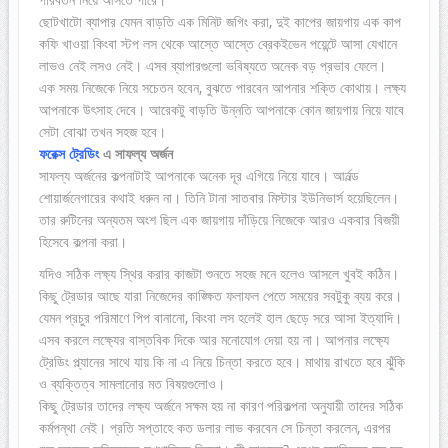
ছোটখাটো ব্যাপার যেমন বাড়তি এক মিনিট জগিং করা, দুই কাপের জায়গায় এক কাপ
কফি খাওয়া কিংবা স্টপ লস থেকে আস্তে আস্তে ব্রেকইভেন পয়েন্টে আসা যেখানে
লাভও নেই লসও নেই। এসব ব্যাপারগুলো ভবিষ্যতে অনেক বড় প্রভাব ফেলে।
এক সময় নিজেকে নিয়ে সচেতন হবেন, বুঝতে পারবেন আপনার শক্তি কোথায়। লক্ষ্য
আপনাকে উৎসাহ দেবে। আরেকটু বাড়তি উন্নতি আপনাকে কোন জায়গায় নিয়ে যাবে
সেটা বোঝা তখন সহজ হবে।
ফরেক্স ট্রেডিং
এ সাফল্য অর্জন
সাফল্য অর্জনের কল্পনাটাই আপনাকে অনেক দূর এগিয়ে নিয়ে যাবে। আর্নল্ড
শোয়ার্জনেগারের কথাই ধরুন না। তিনি টানা সাতবার মিস্টার ইউনিভার্স হয়েছিলেন।
তার রুটিনের অন্যতম অংশ ছিল এক জায়গায় দাঁড়িয়ে নিজেকে আরও একবার বিজয়ী
হিসেবে কল্পনা করা।
যদিও সঠিক লক্ষ্য স্থির করার কাজটা শুনতে সহজ মনে হলেও আসলে খুবই কঠিন।
কিছু ট্রেডার আছে যারা নিজেদের কাঙ্ক্ষিত ফলাফল পেতে সময়ের সবটুকু ব্যয় করে।
যেমন প্রচুর পরিমাণে পিপ বানানো, কিংবা লস হলেই হাল ছেড়ে সরে আসা ইত্যাদি।
এসব করলে লক্ষ্যের বাস্তবিক দিকে আর মনোযোগ দেয়া হয় না। আপনার লক্ষ্যে
ট্রেডিং প্ল্যানের সাথে যায় কি না এ নিয়ে চিন্তা করতে হবে। মাথায় রাখতে হবে ঝুঁকি
ও ব্যক্তিত্ব সামলানোর মত বিষয়গুলোও।
কিছু ট্রেডার তাদের লক্ষ্য অর্জনে সক্ষম হয় না কারণ পরিকল্পনা অনুযায়ী তাদের সঠিক
কর্মপন্থা নেই। প্রতি সপ্তাহে কত ডলার লাভ করবেন সে চিন্তা করলেন, এরপর