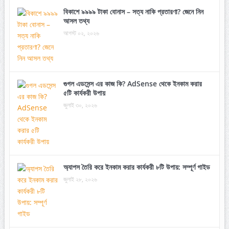
বিকাশে ৯৯৯৯ টাকা বোনাস – সত্য নাকি প্রতারণা? জেনে নিন
আসল তথ্য
আগস্ট ০২, ২০২৬
গুগল এডসেন্স এর কাজ কি? AdSense থেকে ইনকাম করার
৫টি কার্যকরী উপায়
জুলাই ৩০, ২০২৬
অ্যাপস তৈরি করে ইনকাম করার কার্যকরী ৮টি উপায়: সম্পূর্ণ গাইড
জুলাই ২৮, ২০২৬