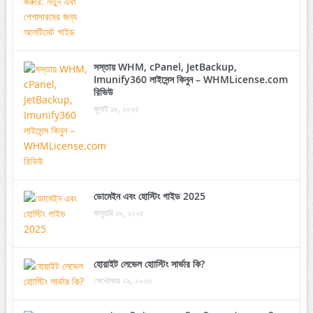
সস্তায় WHM, cPanel, JetBackup,
Imunify360 লাইসেন্স কিনুন – WHMLicense.com
রিভিউ
জুলাই ১৮, ২০২৫
ডোমেইন এবং হোস্টিং গাইড 2025
জানুয়ারি ১৮, ২০২৫
হোয়াইট লেভেল হোাস্টিং সার্ভার কি?
সেপ্টেম্বর ২৯, ২০২৩