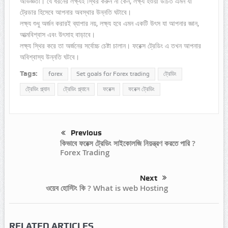
অভিজ্ঞতা। যে ধরনের লক্ষ্যই স্থির করুন না কেন, লক্ষ্য হওয়া উচিত এমন যা
ট্রেডার হিসেবে আপনার অবস্থার উন্নতি ঘটাবে।
লক্ষ্য শুধু অর্জন করারই ব্যাপার নয়, লক্ষ্য হবে এমন একটি উৎস যা আপনার জ্ঞান,
আত্মবিশ্বাস এবং উৎসাহ বাড়াবে।
লক্ষ্য স্থির করে তা অর্জনের সর্বোচ্চ চেষ্টা চালান। ফরেক্স ট্রেডিং এ তখন আপনার
অবিশ্বাস্য উন্নতি ঘটবে।
Tags:
forex
Set goals for Forex trading
ট্রেডিং
ট্রেডিং প্ল্যান
ট্রেডিং প্ল্যানে
ফরেক্স
ফরেক্স ট্রেডিং
Previous
কিভাবে ফরেক্স ট্রেডিং সাইকোলজি নিয়ন্ত্রণ করতে পারি ?
Forex Trading
Next
ওয়েব হোস্টিং কি ? What is web Hosting
RELATED ARTICLES