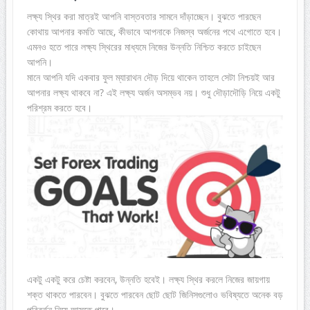
লক্ষ্য স্থির করা মাত্রই আপনি বাস্তবতার সামনে দাঁড়াচ্ছেন। বুঝতে পারছেন
কোথায় আপনার কমতি আছে, কীভাবে আপনাকে নিজস্ব অর্জনের পথে এগোতে হবে।
এমনও হতে পারে লক্ষ্য স্থিরের মাধ্যমে নিজের উন্নতি নিশ্চিত করতে চাইছেন
আপনি।
মানে আপনি যদি একবার ফুল ম্যারাথন দৌড় দিয়ে থাকেন তাহলে সেটা নিশ্চয়ই আর
আপনার লক্ষ্য থাকবে না? এই লক্ষ্য অর্জন অসম্ভব নয়। শুধু দৌড়াদৌড়ি নিয়ে একটু
পরিশ্রম করতে হবে।
একটু একটু করে চেষ্টা করবেন, উন্নতি হবেই। লক্ষ্য স্থির করলে নিজের জায়গায়
শক্ত থাকতে পারবেন। বুঝতে পারবেন ছোট ছোট জিনিসগুলোও ভবিষ্যতে অনেক বড়
পরিবর্তন নিয়ে আসতে পারে।