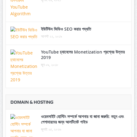
ইউটিউব ভিডিও SEO করার পদ্ধতি
আগস্ট ২২, ২০১৯
YouTube চ্যানেলের Monetization প্রশ্নের উত্তর
2019
জুন ০৯, ২০১৮
DOMAIN & HOSTING
ওয়েবসাইট হোস্টিং সম্পর্কে আপনার যা জানা জরুরি: নতুন এবং
পেশাদারদের জন্য আলটিমেট গাইড
জুলাই ২৫, ২০২৬