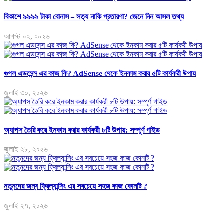
বিকাশে ৯৯৯৯ টাকা বোনাস – সত্য নাকি প্রতারণা? জেনে নিন আসল তথ্য
আগস্ট ০২, ২০২৬
গুগল এডসেন্স এর কাজ কি? AdSense থেকে ইনকাম করার ৫টি কার্যকরী উপায়
জুলাই ৩০, ২০২৬
অ্যাপস তৈরি করে ইনকাম করার কার্যকরী ৮টি উপায়: সম্পূর্ণ গাইড
জুলাই ২৮, ২০২৬
নতুনদের জন্য ফ্রিল্যান্সিং এর সবচেয়ে সহজ কাজ কোনটি ?
জুলাই ২৭, ২০২৬