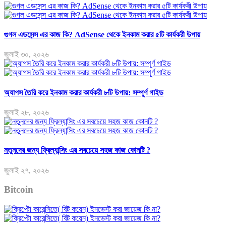
গুগল এডসেন্স এর কাজ কি? AdSense থেকে ইনকাম করার ৫টি কার্যকরী উপায়
জুলাই ৩০, ২০২৬
অ্যাপস তৈরি করে ইনকাম করার কার্যকরী ৮টি উপায়: সম্পূর্ণ গাইড
জুলাই ২৮, ২০২৬
নতুনদের জন্য ফ্রিল্যান্সিং এর সবচেয়ে সহজ কাজ কোনটি ?
জুলাই ২৭, ২০২৬
Bitcoin