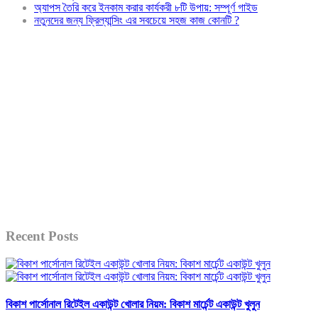
অ্যাপস তৈরি করে ইনকাম করার কার্যকরী ৮টি উপায়: সম্পূর্ণ গাইড
নতুনদের জন্য ফ্রিল্যান্সিং এর সবচেয়ে সহজ কাজ কোনটি ?
Recent Posts
বিকাশ পার্সোনাল রিটেইল একাউন্ট খোলার নিয়ম: বিকাশ মার্চেন্ট একাউন্ট খুলুন