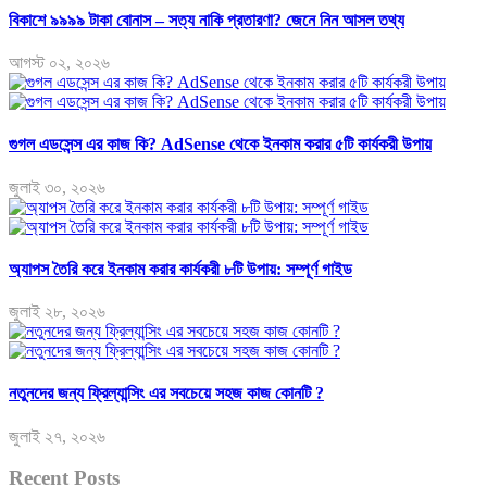
বিকাশে ৯৯৯৯ টাকা বোনাস – সত্য নাকি প্রতারণা? জেনে নিন আসল তথ্য
আগস্ট ০২, ২০২৬
গুগল এডসেন্স এর কাজ কি? AdSense থেকে ইনকাম করার ৫টি কার্যকরী উপায়
জুলাই ৩০, ২০২৬
অ্যাপস তৈরি করে ইনকাম করার কার্যকরী ৮টি উপায়: সম্পূর্ণ গাইড
জুলাই ২৮, ২০২৬
নতুনদের জন্য ফ্রিল্যান্সিং এর সবচেয়ে সহজ কাজ কোনটি ?
জুলাই ২৭, ২০২৬
Recent Posts