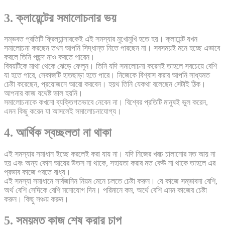
3. ক্লায়েন্টের সমালোচনার ভয়
সম্ভবত প্রতিটি ফ্রিল্যান্সারকেই এই সমস্যার মুখোমুখি হতে হয়। ক্লায়েন্ট যখন
সমালোচনা করছেন তখন আপনি সিদ্ধান্ত নিতে পারছেন না। সবসময়ই মনে হচ্ছে এভাবে
করলে তিনি পছন্দ নাও করতে পারেন।
বিষয়টিকে মাথা থেকে ঝেড়ে ফেলুন। তিনি যদি সমালোচনা করেনই তাহলে সবচেয়ে বেশি
যা হতে পারে, সেকাজটি হাতছাড়া হতে পারে। নিজেকে বিশ্বাস করার আপনি সাধ্যমত
চেষ্টা করেছেন, প্রয়োজনে আরো করবেন। হয়থ তিনি যেকথা বলেছেন সেটাই ঠিক।
আপনার কাজ যথেষ্ট ভাল হয়নি।
সমালোচনাকে কখনো ব্যক্তিগতভাবে নেবেন না। বিশ্বের প্রতিটি মানুষই ভুল করেন,
এমন কিছু করেন যা আসলেই সমালোচনাযোগ্য।
4. আর্থিক স্বচ্ছলতা না থাকা
এই সমস্যার সমাধান ইচ্ছে করলেই করা যায় না। যদি নিজের খরচ চালানোর মত আয় না
হয় এবং অন্য কোন আয়ের উতস না থাকে, সহায়তা করার মত কেউ না থাকে তাহলে এর
প্রভাব কাজে পরতে বাধ্য।
এই সমস্যা সমাধানে সার্বজনিন নিয়ম মেনে চলতে চেষ্টা করুন। যে কাজে সম্ভাবনা বেশি,
অর্থ বেশি সেদিকে বেশি মনোযোগ দিন। পরিমানে কম, অর্থে বেশি এমন কাজের চেষ্টা
করুন। কিছু সঞ্চয় করুন।
5. সময়মত কাজ শেষ করার চাপ