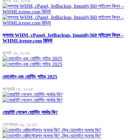
জুলাই ২৫, ২০২৬
সস্তায় WHM, cPanel, JetBackup, Imunify360 লাইসেন্স কিনুন –
WHMLicense.com রিভিউ
জুলাই ১৮, ২০২৫
ডোমেইন এবং হোস্টিং গাইড 2025
জানুয়ারি ১৮, ২০২৫
হোয়াইট লেভেল হোাস্টিং সার্ভার কি?
সেপ্টেম্বর ২৯, ২০২৩